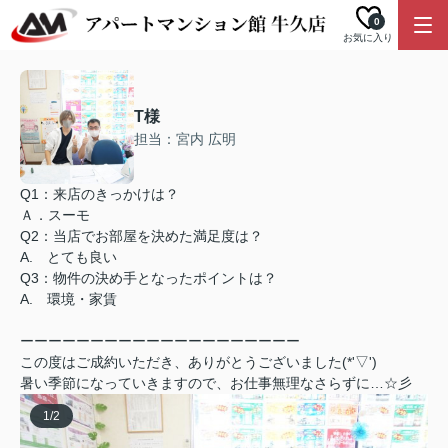
0
お気に入り
T様
担当：宮内 広明
Q1：来店のきっかけは？
Ａ．スーモ
Q2：当店でお部屋を決めた満足度は？
A. とても良い
Q3：物件の決め手となったポイントは？
A. 環境・家賃
ーーーーーーーーーーーーーーーーーーーー
この度はご成約いただき、ありがとうございました(*'▽')
暑い季節になっていきますので、お仕事無理なさらずに…☆彡
1
/
2