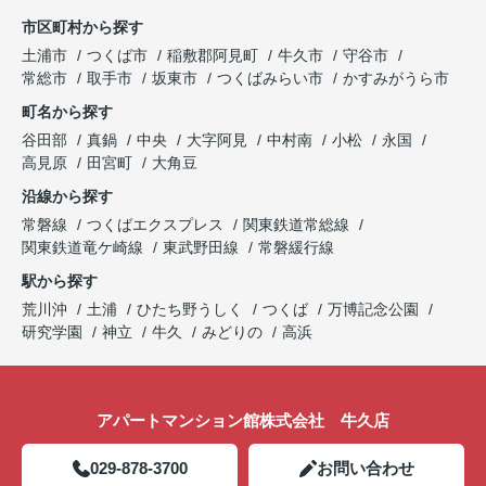
市区町村から探す
土浦市
つくば市
稲敷郡阿見町
牛久市
守谷市
常総市
取手市
坂東市
つくばみらい市
かすみがうら市
町名から探す
谷田部
真鍋
中央
大字阿見
中村南
小松
永国
高見原
田宮町
大角豆
沿線から探す
常磐線
つくばエクスプレス
関東鉄道常総線
関東鉄道竜ケ崎線
東武野田線
常磐緩行線
駅から探す
荒川沖
土浦
ひたち野うしく
つくば
万博記念公園
研究学園
神立
牛久
みどりの
高浜
アパートマンション館株式会社 牛久店
029-878-3700
お問い合わせ