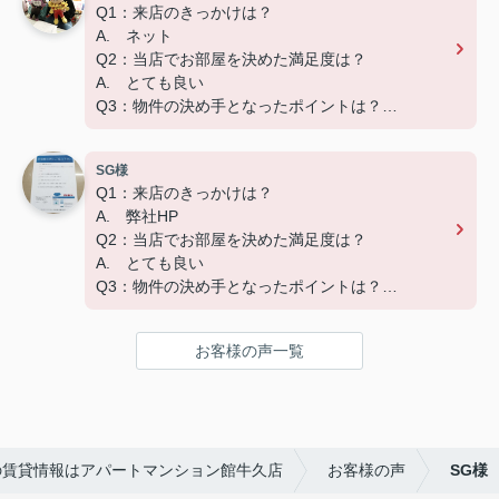
Q1：来店のきっかけは？
A. ネット
Q2：当店でお部屋を決めた満足度は？
A. とても良い
Q3：物件の決め手となったポイントは？
A. 広さ
SG様
ーーーーーーーーーーーーーーーーーーーー
Q1：来店のきっかけは？
この度はご成約いただき、ありがとうございました
A. 弊社HP
☆彡
Q2：当店でお部屋を決めた満足度は？
快適な新生活になることをお祈りしています('ω')
A. とても良い
Q3：物件の決め手となったポイントは？
A. 家賃
お客様の声一覧
ーーーーーーーーーーーーーーーーーーーー
この度はご成約いただき、ありがとうございました
☆彡
快適な新生活になることをお祈りしています('ω')
の賃貸情報はアパートマンション館牛久店
お客様の声
SG様