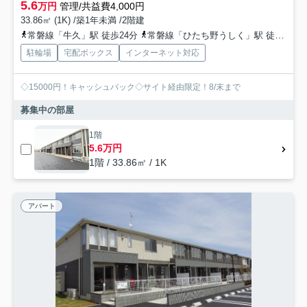
5.6
万円
管理/共益費4,000円
33.86㎡ (1K) /築1年未満 /2階建
常磐線「牛久」駅 徒歩24分
常磐線「ひたち野うしく」駅 徒歩43分
駐輪場
宅配ボックス
インターネット対応
◇15000円！キャッシュバック◇サイト経由限定！8/末まで
募集中の部屋
1階
5.6万円
1階 / 33.86㎡ / 1K
アパート