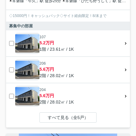
常磐線「牛久」駅 徒歩25分
常磐線「ひたち野うしく」駅 徒歩44分
◇15000円！キャッシュバック◇サイト経由限定！8/末まで
募集中の部屋
107
5.2万円
1階 / 23.61㎡ / 1K
206
5.6万円
2階 / 28.02㎡ / 1K
204
5.6万円
2階 / 28.02㎡ / 1K
すべて見る（全5戸）