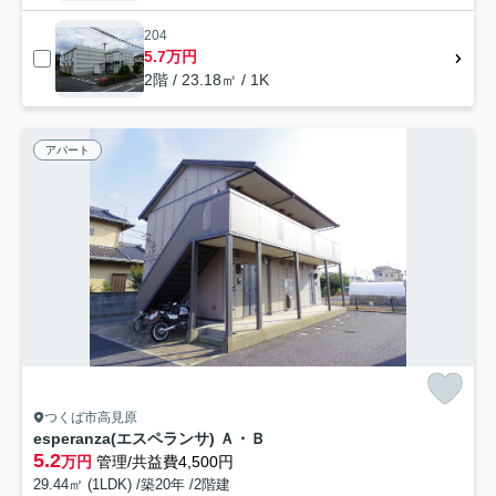
204
5.7万円
2階 / 23.18㎡ / 1K
アパート
つくば市高見原
esperanza(エスペランサ) Ａ・Ｂ
5.2
万円
管理/共益費4,500円
29.44㎡ (1LDK) /築20年 /2階建