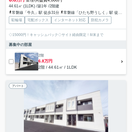
万円
管理/共益費4,000円
44.61㎡ (1LDK) /築1年 /2階建
常磐線「牛久」駅 徒歩31分
常磐線「ひたち野うしく」駅 徒歩54分
駐輪場
宅配ボックス
インターネット対応
防犯カメラ
◇15000円！キャッシュバック◇サイト経由限定！8/末まで
募集中の部屋
2階
6.8万円
2階 / 44.61㎡ / 1LDK
アパート