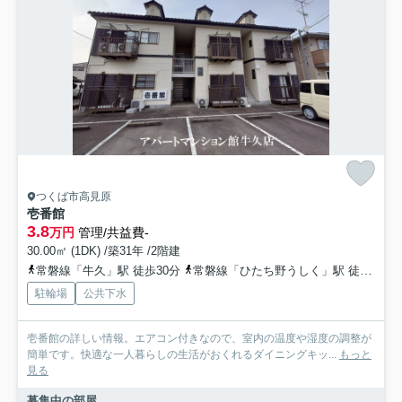
つくば市高見原
壱番館
3.8
万円
管理/共益費-
30.00㎡ (1DK) /築31年 /2階建
常磐線「牛久」駅 徒歩30分
常磐線「ひたち野うしく」駅 徒歩47分
駐輪場
公共下水
壱番館の詳しい情報。エアコン付きなので、室内の温度や湿度の調整が
簡単です。快適な一人暮らしの生活がおくれるダイニングキッ...
もっと
見る
募集中の部屋