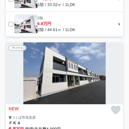
1階 / 33.02㎡ / 1LDK
2階
6.8万円
2階 / 44.61㎡ / 1LDK
アパート
NEW
つくば市高見原
ＦＫ４
6.8