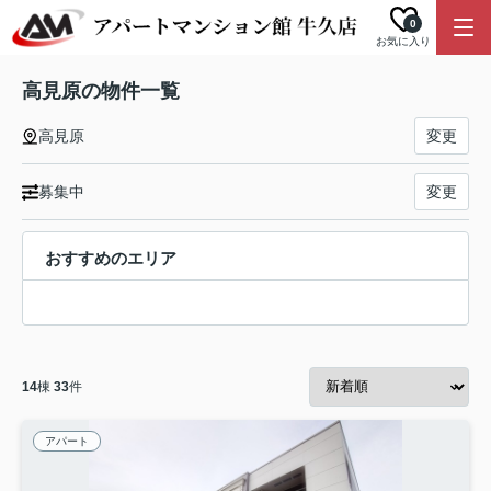
0
お気に入り
高見原の物件一覧
高見原
変更
募集中
変更
おすすめのエリア
14
棟
33
件
アパート