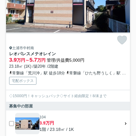
土浦市中村南
レオパレスメテオレイン
3.9
5.7
万円～
万円
管理/共益費5,000円
23.18㎡ (1K) /築20年 /2階建
常磐線「荒川沖」駅 徒歩18分
常磐線「ひたち野うしく」駅 徒歩46分
宅配ボックス
◇15000円！キャッシュバック◇サイト経由限定！8/末まで
募集中の部屋
104
3.9万円
1階 / 23.18㎡ / 1K