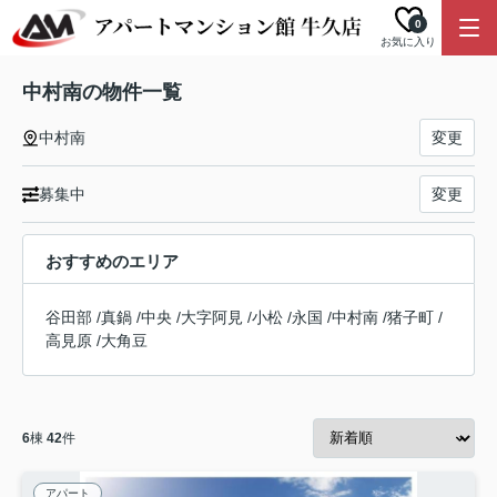
0
お気に入り
中村南の物件一覧
中村南
変更
募集中
変更
おすすめのエリア
谷田部
/
真鍋
/
中央
/
大字阿見
/
小松
/
永国
/
中村南
/
猪子町
/
高見原
/
大角豆
6
棟
42
件
アパート