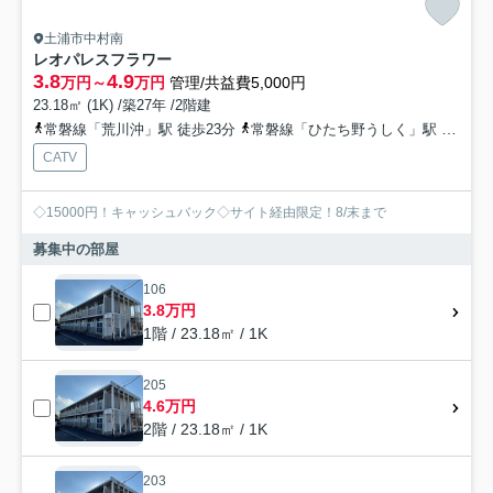
土浦市中村南
レオパレスフラワー
3.8
4.9
万円～
万円
管理/共益費5,000円
23.18㎡ (1K) /築27年 /2階建
常磐線「荒川沖」駅 徒歩23分
常磐線「ひたち野うしく」駅 徒歩51分
CATV
◇15000円！キャッシュバック◇サイト経由限定！8/末まで
募集中の部屋
106
3.8万円
1階 / 23.18㎡ / 1K
205
4.6万円
2階 / 23.18㎡ / 1K
203