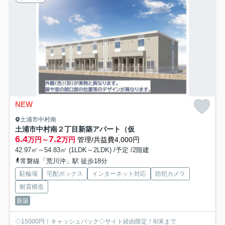
NEW
土浦市中村南
土浦市中村南２丁目新築アパート（仮
6.4
7.2
万円～
万円
管理/共益費4,000円
42.97㎡～54.83㎡ (1LDK～2LDK) /予定 /2階建
常磐線「荒川沖」駅 徒歩18分
駐輪場
宅配ボックス
インターネット対応
防犯カメラ
耐震構造
新築
◇15000円！キャッシュバック◇サイト経由限定！8/末まで