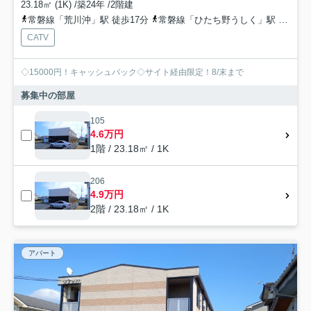
23.18㎡ (1K) /築24年 /2階建
常磐線「荒川沖」駅 徒歩17分
常磐線「ひたち野うしく」駅 徒歩45分
CATV
◇15000円！キャッシュバック◇サイト経由限定！8/末まで
募集中の部屋
105
4.6万円
1階 / 23.18㎡ / 1K
206
4.9万円
2階 / 23.18㎡ / 1K
アパート