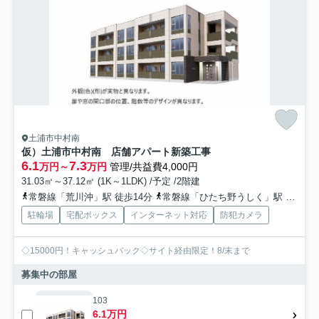
土浦市中村南
仮）土浦市中村南 店舗アパート新築工事
6.1
7.3
万円～
万円
管理/共益費4,000円
31.03㎡～37.12㎡ (1K～1LDK) /予定 /2階建
常磐線「荒川沖」駅 徒歩14分
常磐線「ひたち野うしく」駅 徒歩47分
駐輪場
宅配ボックス
インターネット対応
防犯カメラ
◇15000円！キャッシュバック◇サイト経由限定！8/末まで
募集中の部屋
103
6.1万円