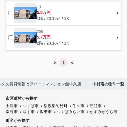
101
5.5万円
1階 / 23.18㎡ / 1K
205
5.7万円
2階 / 23.18㎡ / 1K
1
牛久の賃貸情報はアパートマンション館牛久店
中村南の物件一覧
市区町村から探す
土浦市
つくば市
稲敷郡阿見町
牛久市
守谷市
常総市
取手市
坂東市
つくばみらい市
かすみがうら市
町名から探す