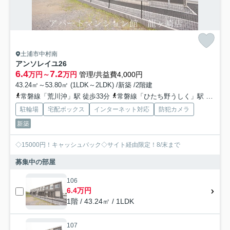
土浦市中村南
アンソレイユ26
6.4
7.2
万円～
万円
管理/共益費4,000円
43.24㎡～53.80㎡ (1LDK～2LDK) /新築 /2階建
常磐線「荒川沖」駅 徒歩33分
常磐線「ひたち野うしく」駅 徒歩60分
駐輪場
宅配ボックス
インターネット対応
防犯カメラ
新築
◇15000円！キャッシュバック◇サイト経由限定！8/末まで
募集中の部屋
106
6.4万円
1階 / 43.24㎡ / 1LDK
107