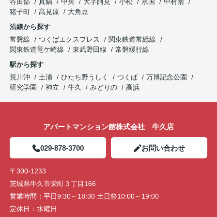
谷田部
真鍋
中央
大字阿見
小松
永国
中村南
猪子町
高見原
大角豆
沿線から探す
常磐線
つくばエクスプレス
関東鉄道常総線
関東鉄道竜ケ崎線
東武野田線
常磐緩行線
駅から探す
荒川沖
土浦
ひたち野うしく
つくば
万博記念公園
研究学園
神立
牛久
みどりの
高浜
アパートマンション館株式会社 牛久店
029-878-3700
お問い合わせ
〒300-1233
茨城県牛久市栄町３丁目166
営業時間：
平日9:30～18:30 土日祭10:00～19:00
定休日：
水曜日