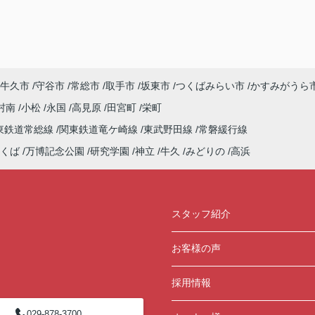
牛久市
守谷市
常総市
取手市
坂東市
つくばみらい市
かすみがうら
村南
小松
永国
高見原
田宮町
栄町
東鉄道常総線
関東鉄道竜ケ崎線
東武野田線
常磐緩行線
くば
万博記念公園
研究学園
神立
牛久
みどりの
高浜
スタッフ紹介
お客様の声
採用情報
029-878-3700