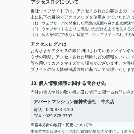
アクセスログについて
当社ウェブサイトでは、アクセスされたお客さまのコ
主に以下の目的でアクセスログを使用させていただき
（1） ウェブサーバで発生した問題の原因を突き止め解決
（2） ウェブサイトをよりご満足いただけるよう改良する
（3） 個人を特定できない状態で、ウェブサイトの利用状
アクセスログとは
お客さまがアクセスの際に利用されているドメイン名や
ウザの種類、アクセスされた時間などの情報をいいま
等を用いてカスタマイズする場合がございます。お客
ブサイトの個人情報保護方針に基づいて管理いたしま
10. 個人情報保護に関する問合せ先
当社の個人情報の取り扱い及び管理に関するお問い合
アパートマンション館株式会社 牛久店
電話：029-878-3700
FAX：029-878-3707
※基本方針の改訂・変更について※
本基本方針は法令などの制定改廃や情勢の変化により適宜