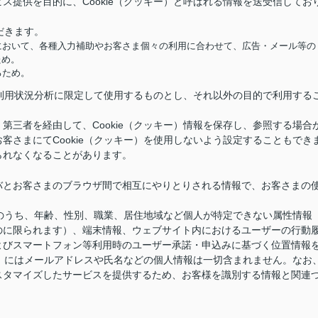
ス提供を目的に、Cookie（クッキー）と呼ばれる情報を送受信してお
だきます。
において、各種入力補助やお客さま個々の利用に合わせて、広告・メール等の
ため。
るため。
供と利用状況分析に限定して使用するものとし、それ以外の目的で利用する
第三者を経由して、Cookie（クッキー）情報を保存し、参照する場合
客さまにてCookie（クッキー）を使用しないよう設定することもでき
られなくなることがあります。
バとお客さまのブラウザ間で相互にやりとりされる情報で、お客さまの
情報のうち、年齢、性別、職業、居住地域など個人が特定できない属性情報
のに限られます）、端末情報、ウェブサイト内におけるユーザーの行動
よびスマートフォン等利用時のユーザー承諾・申込みに基づく位置情報
キー）にはメールアドレスや氏名などの個人情報は一切含まれません。なお
スタマイズしたサービスを提供するため、お客様を識別する情報と関連