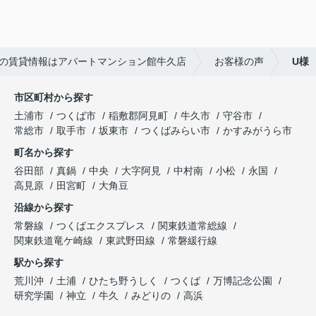
この度はご成約いただき、ありがとうございました
☆彡
快適な新生活になることをお祈りしています('ω')
の賃貸情報はアパートマンション館牛久店
お客様の声
U様
市区町村から探す
土浦市
つくば市
稲敷郡阿見町
牛久市
守谷市
常総市
取手市
坂東市
つくばみらい市
かすみがうら市
町名から探す
谷田部
真鍋
中央
大字阿見
中村南
小松
永国
高見原
田宮町
大角豆
沿線から探す
常磐線
つくばエクスプレス
関東鉄道常総線
関東鉄道竜ケ崎線
東武野田線
常磐緩行線
駅から探す
荒川沖
土浦
ひたち野うしく
つくば
万博記念公園
研究学園
神立
牛久
みどりの
高浜