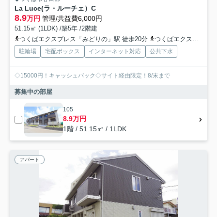
La Luce(ラ・ルーチェ）C
8.9
万円
管理/共益費6,000円
51.15㎡ (1LDK) /築5年 /2階建
つくばエクスプレス「みどりの」駅 徒歩20分
つくばエクスプレス「万博記念公園」駅 徒歩35分
駐輪場
宅配ボックス
インターネット対応
公共下水
◇15000円！キャッシュバック◇サイト経由限定！8/末まで
募集中の部屋
105
8.9万円
1階 / 51.15㎡ / 1LDK
アパート