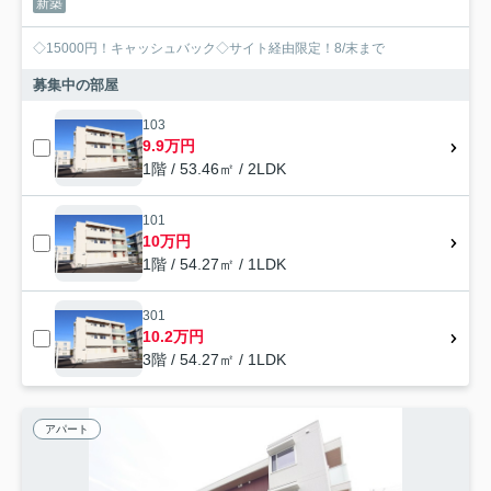
新築
◇15000円！キャッシュバック◇サイト経由限定！8/末まで
募集中の部屋
103
9.9万円
1階 / 53.46㎡ / 2LDK
101
10万円
1階 / 54.27㎡ / 1LDK
301
10.2万円
3階 / 54.27㎡ / 1LDK
アパート