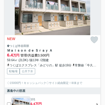
NEW
つくば市谷田部
Ｍａｉｓｏｎ ｄｅ Ｓｒａｙ Ａ
6.4
万円
管理/共益費3,500円
59.64㎡ (2LDK) /築13年 /2階建
つくばエクスプレス「みどりの」駅 徒歩19分
常磐線「牛久」駅 バス35分 茨城県つくば市「みどりの駅」 停歩19分
駐輪場
公共下水
◇15000円！キャッシュバック◇サイト経由限定！8/末まで
募集中の部屋
101
6.4万円