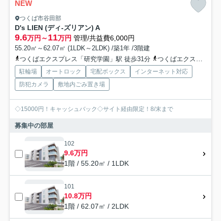
NEW
つくば市谷田部
D's LIEN (ディ-ズリアン) A
9.6
11
万円～
万円
管理/共益費6,000円
55.20㎡～62.07㎡ (1LDK～2LDK) /築1年 /3階建
つくばエクスプレス「研究学園」駅 徒歩31分
つくばエクスプレス「万博記念公園」駅 徒歩44分
駐輪場
オートロック
宅配ボックス
インターネット対応
防犯カメラ
敷地内ごみ置き場
◇15000円！キャッシュバック◇サイト経由限定！8/末まで
募集中の部屋
102
9.6万円
1階 / 55.20㎡ / 1LDK
101
10.8万円
1階 / 62.07㎡ / 2LDK