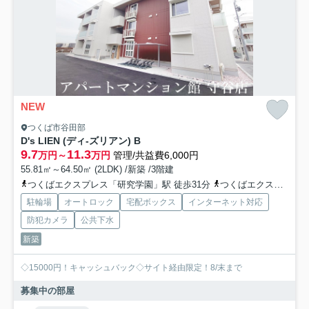
NEW
つくば市谷田部
D's LIEN (ディ-ズリアン) B
9.7
11.3
万円～
万円
管理/共益費6,000円
55.81㎡～64.50㎡ (2LDK) /新築 /3階建
つくばエクスプレス「研究学園」駅 徒歩31分
つくばエクスプレス「万博記念公園」駅 徒歩44分
駐輪場
オートロック
宅配ボックス
インターネット対応
防犯カメラ
公共下水
新築
◇15000円！キャッシュバック◇サイト経由限定！8/末まで
募集中の部屋