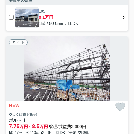
募集中の部屋
105
8.1万円
1階 / 50.05㎡ / 1LDK
アパート
NEW
つくば市谷田部
ポルトⅡ
7.75
8.5
万円～
万円
管理/共益費2,300円
50.47㎡～62.10㎡ (2LDK～3LDK) /予定 /2階建