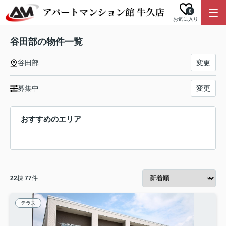
0
お気に入り
谷田部の物件一覧
谷田部
変更
募集中
変更
おすすめのエリア
22
棟
77
件
テラス