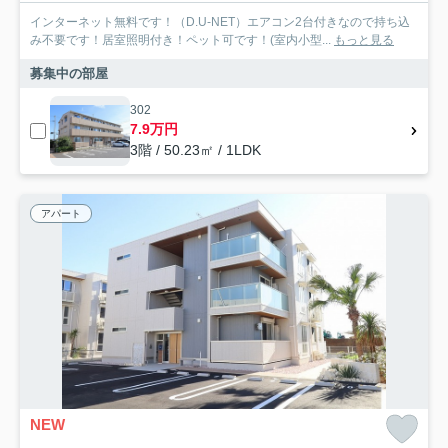
インターネット無料です！（D.U-NET）エアコン2台付きなので持ち込
み不要です！居室照明付き！ペット可です！(室内小型...
もっと見る
募集中の部屋
302
7.9万円
3階 / 50.23㎡ / 1LDK
アパート
NEW