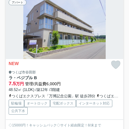
アパート
NEW
つくば市谷田部
ラ・ペジブル B
7.5
万円
管理/共益費6,000円
48.52㎡ (1LDK) /築12年 /3階建
つくばエクスプレス「万博記念公園」駅 徒歩28分
つくばエクスプレス「みどりの」駅 徒歩23分
駐輪場
オートロック
宅配ボックス
インターネット対応
公共下水
◇15000円！キャッシュバック◇サイト経由限定！8/末まで