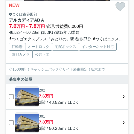
NEW
つくば市谷田部
アルカディアAB A
7.6
7.8
万円～
万円
管理/共益費6,000円
48.52㎡～50.28㎡ (1LDK) /築12年 /3階建
つくばエクスプレス「みどりの」駅 徒歩27分
つくばエクスプレス「万博記念公園」駅 徒歩52分
駐輪場
オートロック
宅配ボックス
インターネット対応
防犯カメラ
公共下水
◇15000円！キャッシュバック◇サイト経由限定！8/末まで
募集中の部屋
202
7.6万円
2階 / 48.52㎡ / 1LDK
301
7.8万円
3階 / 50.28㎡ / 1LDK