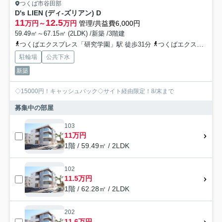
つくば市谷田部
D's LIEN (ディ-ズリアン) D
11
12.5
万円～
万円
管理/共益費6,000円
59.49㎡～67.15㎡ (2LDK) /新築 /3階建
つくばエクスプレス「研究学園」駅 徒歩31分
つくばエクスプレス「万博記念公園」駅 徒歩44分
駐輪場
公共下水
新築
◇15000円！キャッシュバック◇サイト経由限定！8/末まで
募集中の部屋
103
11万円
1階 / 59.49㎡ / 2LDK
102
11.5万円
1階 / 62.28㎡ / 2LDK
202
11.6万円