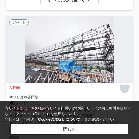
アパート
NEW
つくば市谷田部
ポルトⅠ
7.35
8.2
当サイトでは、お客様の当サイト利用状況把握、サービス向上検討を目的と
万円～
万円
管理/共益費2,300円
して、クッキー（Cookie）を使用しています。
50.01㎡～59.58㎡ (1LDK～2LDK) /予定 /2階建
詳しくは、当社の
「Cookieの取扱いについて」
をご確認ください。
つくばエクスプレス「万博記念公園」駅 徒歩24分
つくばエクスプレス「みどりの」駅 徒歩26分
閉じる
宅配ボックス
防犯カメラ