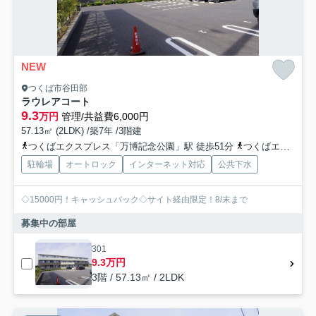
NEW
つくば市谷田部
ラウレアコート
9.3
万円
管理/共益費6,000円
57.13㎡ (2LDK) /築7年 /3階建
つくばエクスプレス「万博記念公園」駅 徒歩51分
つくばエクスプレス「みどりの」駅 徒歩28分
駐輪場
オートロック
インターネット対応
公共下水
◇15000円！キャッシュバック◇サイト経由限定！8/末まで
募集中の部屋
301
9.3万円
3階 / 57.13㎡ / 2LDK