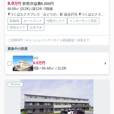
8.9
万円
管理/共益費6,000円
66.68㎡ (2LDK) /築12年 /3階建
つくばエクスプレス「みどりの」駅 徒歩27分
つくばエクスプレス「万博記念公園」駅 徒歩52分
駐輪場
オートロック
宅配ボックス
インターネット対応
防犯カメラ
公共下水
◇15000円！キャッシュバック◇サイト経由限定！8/末まで
募集中の部屋
302
8.9万円
3階 / 66.68㎡ / 2LDK
アパート