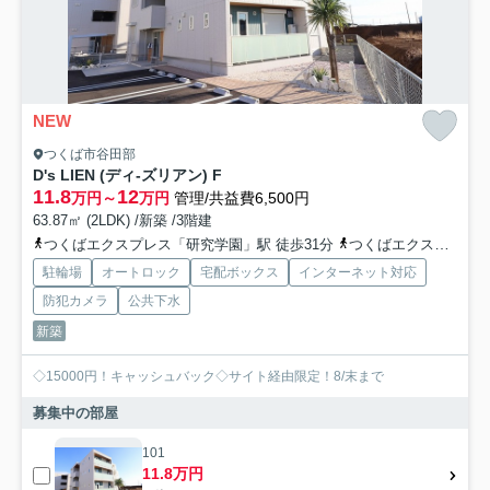
NEW
つくば市谷田部
D's LIEN (ディ-ズリアン) F
11.8
12
万円～
万円
管理/共益費6,500円
63.87㎡ (2LDK) /新築 /3階建
つくばエクスプレス「研究学園」駅 徒歩31分
つくばエクスプレス「万博記念公園」駅 徒歩44分
駐輪場
オートロック
宅配ボックス
インターネット対応
防犯カメラ
公共下水
新築
◇15000円！キャッシュバック◇サイト経由限定！8/末まで
募集中の部屋
101
11.8万円