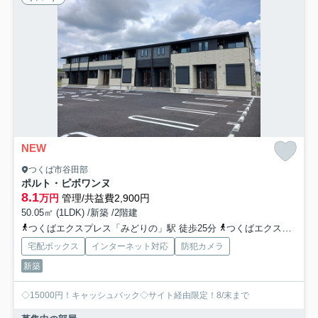
NEW
つくば市谷田部
ポルト・ピボワンヌ
8.1
万円
管理/共益費2,900円
50.05㎡ (1LDK) /新築 /2階建
つくばエクスプレス「みどりの」駅 徒歩25分
つくばエクスプレス「万博記念公園」駅 徒歩27分
宅配ボックス
インターネット対応
防犯カメラ
新築
◇15000円！キャッシュバック◇サイト経由限定！8/末まで