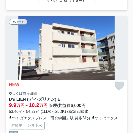
すべて見る（全6戸）
アパート
NEW
つくば市谷田部
D's LIEN (ディ-ズリアン) E
9.9
10.2
万円～
万円
管理/共益費6,000円
53.46㎡～54.27㎡ (1LDK～2LDK) /新築 /3階建
つくばエクスプレス「研究学園」駅 徒歩31分
つくばエクスプレス「万博記念公園」駅 徒歩44分
駐輪場
公共下水