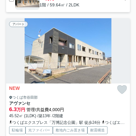
1階 / 59.64㎡ / 2LDK
アパート
NEW
つくば市谷田部
アヴァンセ
6.3
万円
管理/共益費4,000円
45.52㎡ (1LDK) /築13年 /2階建
つくばエクスプレス「万博記念公園」駅 徒歩24分
つくばエクスプレス「みどりの」駅 徒歩25分
駐輪場
光ファイバー
敷地内ごみ置き場
耐震構造