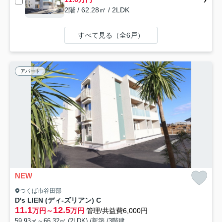
2階 / 62.28㎡ / 2LDK
すべて見る（全6戸）
アパート
NEW
つくば市谷田部
D's LIEN (ディ-ズリアン) C
11.1
12.5
万円～
万円
管理/共益費6,000円
59.93㎡～66.32㎡ (2LDK) /新築 /3階建