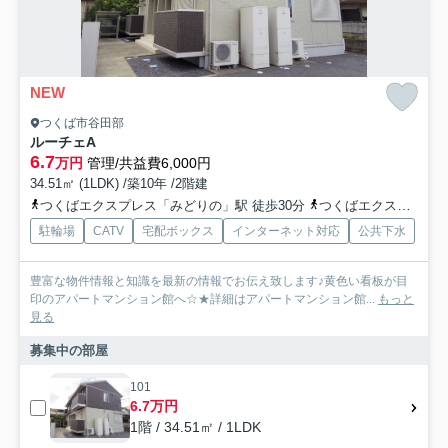
NEW
つくば市谷田部
ルーチェA
6.7
万円
管理/共益費6,000円
34.51㎡ (1LDK) /築10年 /2階建
つくばエクスプレス「みどりの」駅 徒歩30分
つくばエクスプレス「万博記念公園」駅 徒歩48分
駐輪場
CATV
宅配ボックス
インターネット対応
公共下水
豊富な物件情報と知識を最新の情報でお伝え致します♪黄色い看板が目
印のアパートマンション館へ☆★詳細はアパートマンション館...
もっと
見る
募集中の部屋
101
6.7万円
1階 / 34.51㎡ / 1LDK