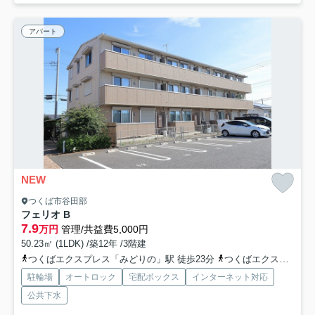
アパート
NEW
つくば市谷田部
フェリオ B
7.9
万円
管理/共益費5,000円
50.23㎡ (1LDK) /築12年 /3階建
つくばエクスプレス「みどりの」駅 徒歩23分
つくばエクスプレス「万博記念公園」駅 徒歩29分
駐輪場
オートロック
宅配ボックス
インターネット対応
公共下水