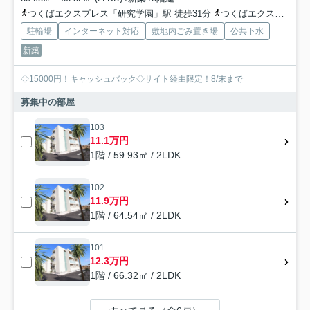
つくばエクスプレス「研究学園」駅 徒歩31分
つくばエクスプレス「万博記念公園」駅 徒歩44分
駐輪場
インターネット対応
敷地内ごみ置き場
公共下水
新築
◇15000円！キャッシュバック◇サイト経由限定！8/末まで
募集中の部屋
103
11.1万円
1階 / 59.93㎡ / 2LDK
102
11.9万円
1階 / 64.54㎡ / 2LDK
101
12.3万円
1階 / 66.32㎡ / 2LDK