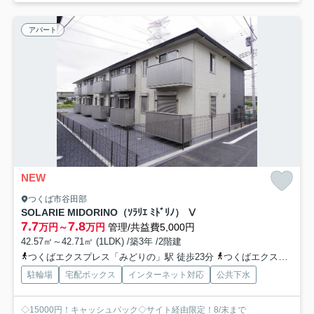
アパート
NEW
つくば市谷田部
SOLARIE MIDORINO（ｿﾗﾘｴ ﾐﾄﾞﾘﾉ） Ⅴ
7.7
7.8
万円～
万円
管理/共益費5,000円
42.57㎡～42.71㎡ (1LDK) /築3年 /2階建
つくばエクスプレス「みどりの」駅 徒歩23分
つくばエクスプレス「万博記念公園」駅 徒歩28分
駐輪場
宅配ボックス
インターネット対応
公共下水
◇15000円！キャッシュバック◇サイト経由限定！8/末まで