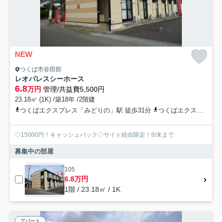
NEW
つくば市谷田部
レオパレスシーホース
6.8
万円
管理/共益費5,500円
23.18㎡ (1K) /築18年 /2階建
つくばエクスプレス「みどりの」駅 徒歩31分
つくばエクスプレス「万博記念公園」駅 徒歩49分
◇15000円！キャッシュバック◇サイト経由限定！8/末まで
募集中の部屋
105
6.8万円
1階 / 23.18㎡ / 1K
アパート