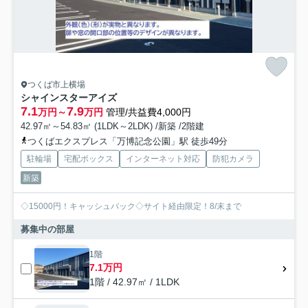
つくば市上横場
シャインスターアイズ
7.1
7.9
万円～
万円
管理/共益費4,000円
42.97㎡～54.83㎡ (1LDK～2LDK) /新築 /2階建
つくばエクスプレス「万博記念公園」駅 徒歩49分
駐輪場
宅配ボックス
インターネット対応
防犯カメラ
新築
◇15000円！キャッシュバック◇サイト経由限定！8/末まで
募集中の部屋
1階
7.1万円
1階 / 42.97㎡ / 1LDK