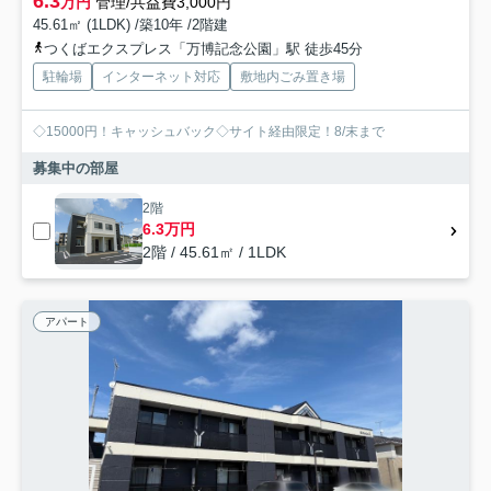
6.3
万円
管理/共益費3,000円
45.61㎡ (1LDK) /築10年 /2階建
つくばエクスプレス「万博記念公園」駅 徒歩45分
駐輪場
インターネット対応
敷地内ごみ置き場
◇15000円！キャッシュバック◇サイト経由限定！8/末まで
募集中の部屋
2階
6.3万円
2階 / 45.61㎡ / 1LDK
アパート