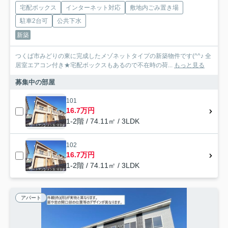
宅配ボックス
インターネット対応
敷地内ごみ置き場
駐車2台可
公共下水
新築
つくば市みどりの東に完成したメゾネットタイプの新築物件です(^^♪ 全
居室エアコン付き★宅配ボックスもあるので不在時の荷...
もっと見る
募集中の部屋
101
16.7万円
1-2階 / 74.11㎡ / 3LDK
102
16.7万円
1-2階 / 74.11㎡ / 3LDK
アパート