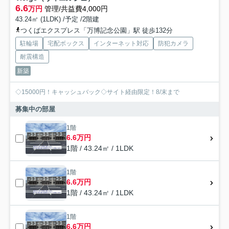
6.6
万円
管理/共益費4,000円
43.24㎡ (1LDK) /予定 /2階建
つくばエクスプレス「万博記念公園」駅 徒歩132分
駐輪場
宅配ボックス
インターネット対応
防犯カメラ
耐震構造
新築
◇15000円！キャッシュバック◇サイト経由限定！8/末まで
募集中の部屋
1階
6.6万円
1階 / 43.24㎡ / 1LDK
1階
6.6万円
1階 / 43.24㎡ / 1LDK
1階
6.6万円