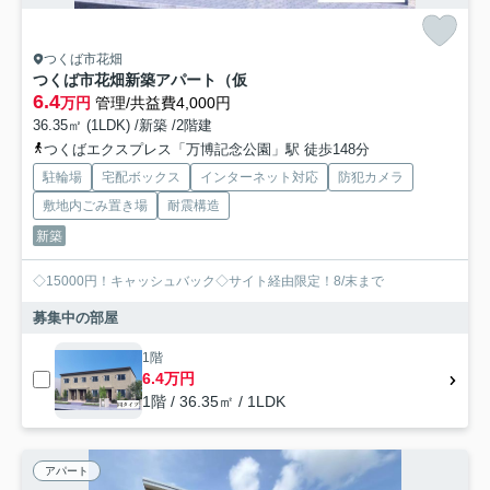
つくば市花畑
つくば市花畑新築アパート（仮
6.4
万円
管理/共益費4,000円
36.35㎡ (1LDK) /新築 /2階建
つくばエクスプレス「万博記念公園」駅 徒歩148分
駐輪場
宅配ボックス
インターネット対応
防犯カメラ
敷地内ごみ置き場
耐震構造
新築
◇15000円！キャッシュバック◇サイト経由限定！8/末まで
募集中の部屋
1階
6.4万円
1階 / 36.35㎡ / 1LDK
アパート