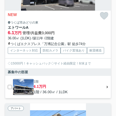
NEW
つくば市みどりの東
エトワールA
6.1
万円
管理/共益費3,000円
36.00㎡ (1LDK) /築11年 /2階建
つくばエクスプレス「万博記念公園」駅 徒歩74分
インターネット対応
防犯カメラ
バイク置場あり
耐震構造
◇15000円！キャッシュバック◇サイト経由限定！8/末まで
募集中の部屋
1階
6.1万円
1階 / 36.00㎡ / 1LDK
アパート