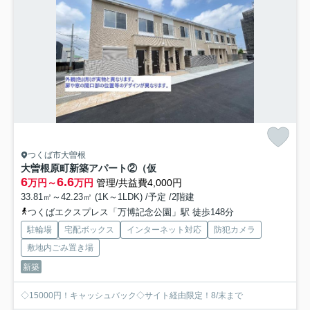
つくば市大曽根
大曽根原町新築アパート②（仮
6
6.6
万円～
万円
管理/共益費4,000円
33.81㎡～42.23㎡ (1K～1LDK) /予定 /2階建
つくばエクスプレス「万博記念公園」駅 徒歩148分
駐輪場
宅配ボックス
インターネット対応
防犯カメラ
敷地内ごみ置き場
新築
◇15000円！キャッシュバック◇サイト経由限定！8/末まで