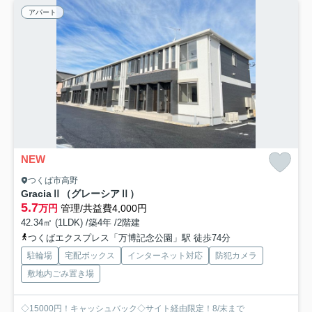
アパート
NEW
つくば市高野
GraciaⅡ（グレーシアⅡ）
5.7
万円
管理/共益費4,000円
42.34㎡ (1LDK) /築4年 /2階建
つくばエクスプレス「万博記念公園」駅 徒歩74分
駐輪場
宅配ボックス
インターネット対応
防犯カメラ
敷地内ごみ置き場
◇15000円！キャッシュバック◇サイト経由限定！8/末まで