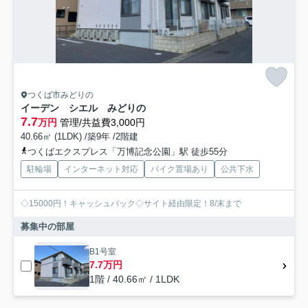
つくば市みどりの
イーデン シエル みどりの
7.7
万円
管理/共益費3,000円
40.66㎡ (1LDK) /築9年 /2階建
つくばエクスプレス「万博記念公園」駅 徒歩55分
駐輪場
インターネット対応
バイク置場あり
公共下水
◇15000円！キャッシュバック◇サイト経由限定！8/末まで
募集中の部屋
B1号室
7.7万円
1階 / 40.66㎡ / 1LDK