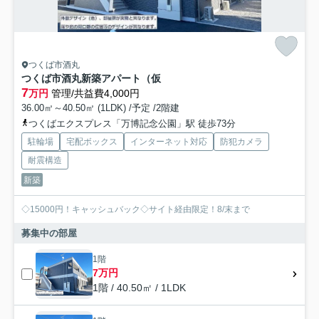
つくば市酒丸
つくば市酒丸新築アパート（仮
7
万円
管理/共益費4,000円
36.00㎡～40.50㎡ (1LDK) /予定 /2階建
つくばエクスプレス「万博記念公園」駅 徒歩73分
駐輪場
宅配ボックス
インターネット対応
防犯カメラ
耐震構造
新築
◇15000円！キャッシュバック◇サイト経由限定！8/末まで
募集中の部屋
1階
7万円
1階 / 40.50㎡ / 1LDK