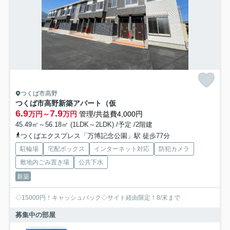
つくば市高野
つくば市高野新築アパート（仮
6.9
7.9
万円～
万円
管理/共益費4,000円
45.49㎡～56.18㎡ (1LDK～2LDK) /予定 /2階建
つくばエクスプレス「万博記念公園」駅 徒歩77分
駐輪場
宅配ボックス
インターネット対応
防犯カメラ
敷地内ごみ置き場
公共下水
新築
◇15000円！キャッシュバック◇サイト経由限定！8/末まで
募集中の部屋