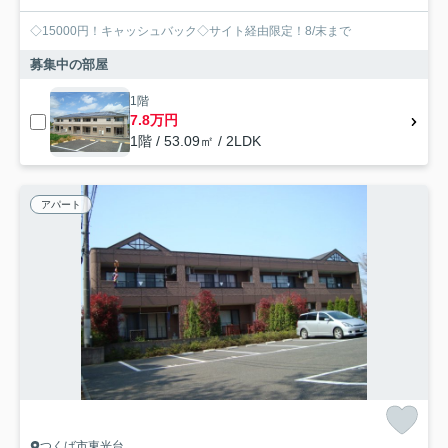
◇15000円！キャッシュバック◇サイト経由限定！8/末まで
募集中の部屋
1階
7.8万円
1階 / 53.09㎡ / 2LDK
アパート
つくば市東光台