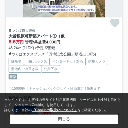
つくば市大曽根
大曽根原町新築アパート①（仮
6.6
万円
管理/共益費4,000円
43.24㎡ (1LDK) /予定 /2階建
つくばエクスプレス「万博記念公園」駅 徒歩147分
駐輪場
宅配ボックス
インターネット対応
防犯カメラ
敷地内ごみ置き場
公共下水
新築
◇15000円！キャッシュバック◇サイト経由限定！8/末まで
募集中の部屋
当サイトでは、お客様の当サイト利用状況把握、サービス向上検討を目的と
して、クッキー（Cookie）を使用しています。
1階
詳しくは、当社の
「Cookieの取扱いについて」
をご確認ください。
6.6万円
閉じる
1階 / 43.24㎡ / 1LDK