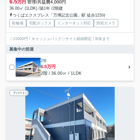
6.5
万円
管理/共益費4,000円
36.00㎡ (1LDK) /築1年 /2階建
つくばエクスプレス「万博記念公園」駅 徒歩123分
駐輪場
宅配ボックス
インターネット対応
防犯カメラ
◇15000円！キャッシュバック◇サイト経由限定！8/末まで
募集中の部屋
2階
6.5万円
2階 / 36.00㎡ / 1LDK
アパート