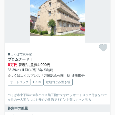
つくば市東平塚
プロムナードⅠ
6
万円
管理/共益費4,000円
33.39㎡ (1LDK) /築18年 /3階建
つくばエクスプレス「万博記念公園」駅 徒歩89分
オートロック
CATV
敷地内ごみ置き場
つくば市東平塚の大和ハウス施工物件です(^^)/ オートロック付きなので
女性の一人暮らしにも安心の設備です(^^♪ お部...
もっと見る
募集中の部屋