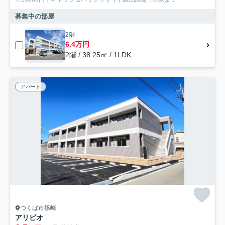
募集中の部屋
2階
6.4万円
2階 / 38.25㎡ / 1LDK
アパート
つくば市篠崎
アリビオ