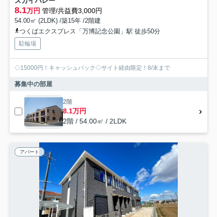
スカイバレー
8.1
万円
管理/共益費3,000円
54.00㎡ (2LDK) /築15年 /2階建
つくばエクスプレス「万博記念公園」駅 徒歩50分
駐輪場
◇15000円！キャッシュバック◇サイト経由限定！8/末まで
募集中の部屋
2階
8.1万円
2階 / 54.00㎡ / 2LDK
アパート