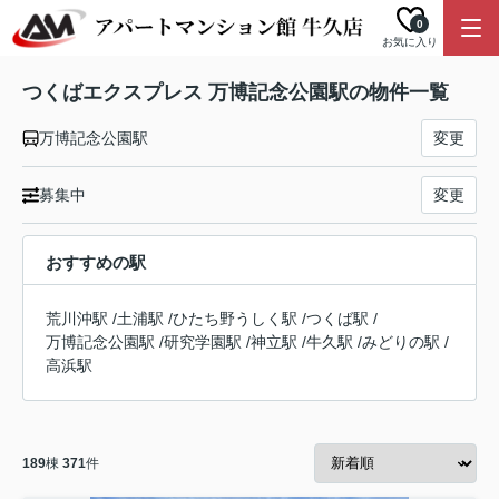
0
お気に入り
つくばエクスプレス 万博記念公園駅の物件一覧
万博記念公園駅
変更
募集中
変更
おすすめの駅
荒川沖駅
/
土浦駅
/
ひたち野うしく駅
/
つくば駅
/
万博記念公園駅
/
研究学園駅
/
神立駅
/
牛久駅
/
みどりの駅
/
高浜駅
189
棟
371
件