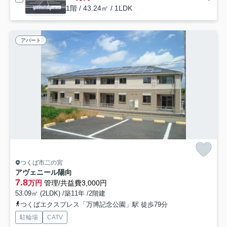
1階 / 43.24㎡ / 1LDK
アパート
つくば市二の宮
アヴェニール陽向
7.8
万円
管理/共益費3,000円
53.09㎡ (2LDK) /築11年 /2階建
つくばエクスプレス「万博記念公園」駅 徒歩79分
駐輪場
CATV