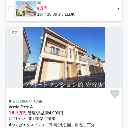
301
6万円
1階 / 33.39㎡ / 1LDK
テラス
つくば市みどりの東
Verde Este A
16.7
万円
管理/共益費4,000円
74.11㎡ (3LDK) /新築 /2階建
つくばエクスプレス「万博記念公園」駅 徒歩77分