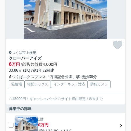
つくば市上横場
クローバーアイズ
6
万円
管理/共益費4,000円
33.86㎡ (1K) /築1年 /2階建
つくばエクスプレス「万博記念公園」駅 徒歩38分
駐輪場
宅配ボックス
インターネット対応
防犯カメラ
◇15000円！キャッシュバック◇サイト経由限定！8/末まで
募集中の部屋
1階
6万円
1階 / 33.86㎡ / 1K