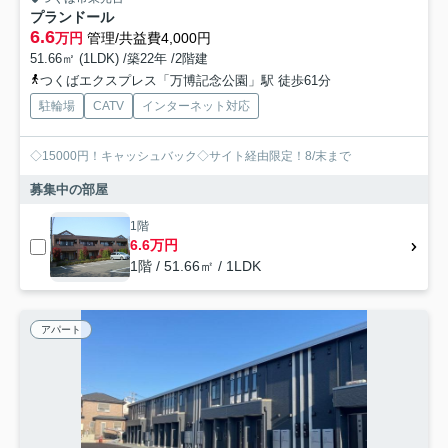
プランドール
6.6
万円
管理/共益費4,000円
51.66㎡ (1LDK) /築22年 /2階建
つくばエクスプレス「万博記念公園」駅 徒歩61分
駐輪場
CATV
インターネット対応
◇15000円！キャッシュバック◇サイト経由限定！8/末まで
募集中の部屋
1階
6.6万円
1階 / 51.66㎡ / 1LDK
アパート