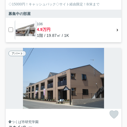
◇15000円！キャッシュバック◇サイト経由限定！8/末まで
募集中の部屋
106
4.9万円
1階 / 19.87㎡ / 1K
アパート
つくば市研究学園