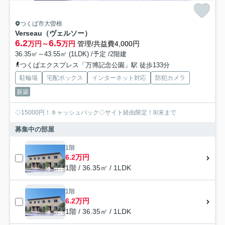
つくば市大曽根
Verseau（ヴェルソー）
6.2
6.5
万円～
万円
管理/共益費4,000円
36.35㎡～43.55㎡ (1LDK) /予定 /2階建
つくばエクスプレス「万博記念公園」駅 徒歩133分
駐輪場
宅配ボックス
インターネット対応
防犯カメラ
新築
◇15000円！キャッシュバック◇サイト経由限定！8/末まで
募集中の部屋
1階
6.2万円
1階 / 36.35㎡ / 1LDK
1階
6.2万円
1階 / 36.35㎡ / 1LDK