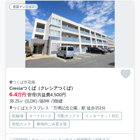
賃貸マンション
つくば市花畑
Creciaつくば（クレシアつくば）
6.4
万円
管理/共益費4,500円
38.25㎡ (1LDK) /築8年 /3階建
つくばエクスプレス「万博記念公園」駅 徒歩151分
駐輪場
オートロック
宅配ボックス
インターネット対応
防犯カメラ
敷地内ごみ置き場
◇15000円！キャッシュバック◇サイト経由限定！8/末まで