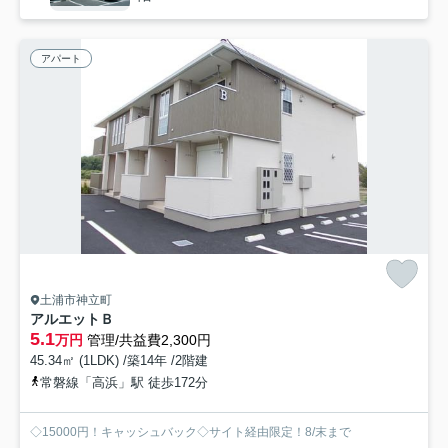
アパート
土浦市神立町
アルエットＢ
5.1
万円
管理/共益費2,300円
45.34㎡ (1LDK) /築14年 /2階建
常磐線「高浜」駅 徒歩172分
◇15000円！キャッシュバック◇サイト経由限定！8/末まで