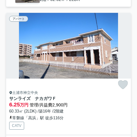
アパート
土浦市神立中央
サンライズ ナカガワＦ
6.25
万円
管理/共益費2,900円
60.33㎡ (2LDK) /築16年 /2階建
常磐線「高浜」駅 徒歩116分
CATV