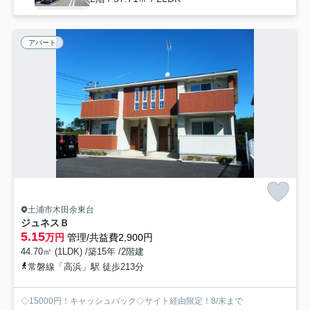
アパート
土浦市木田余東台
ジュネスＢ
5.15
万円
管理/共益費2,900円
44.70㎡ (1LDK) /築15年 /2階建
常磐線「高浜」駅 徒歩213分
◇15000円！キャッシュバック◇サイト経由限定！8/末まで