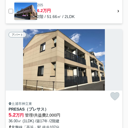
205
6.2万円
2階 / 51.66㎡ / 2LDK
アパート
土浦市神立東
PRESAS（プレサス）
5.2
万円
管理/共益費2,000円
36.00㎡ (1LDK) /築17年 /2階建
常磐線「高浜」駅 徒歩107分