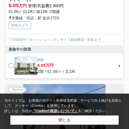
6.05
万円
管理/共益費2,300円
61.08㎡ (2LDK) /築13年 /2階建
常磐線「高浜」駅 徒歩172分
防犯カメラ
◇15000円！キャッシュバック◇サイト経由限定！8/末まで
募集中の部屋
203
6.05万円
2階 / 61.08㎡ / 2LDK
アパート
当サイトでは、お客様の当サイト利用状況把握、サービス向上検討を目的と
して、クッキー（Cookie）を使用しています。
詳しくは、当社の
「Cookieの取扱いについて」
をご確認ください。
閉じる