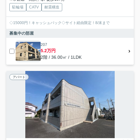
駐輪場
CATV
耐震構造
◇15000円！キャッシュバック◇サイト経由限定！8/末まで
募集中の部屋
207
5.2万円
2階 / 36.00㎡ / 1LDK
アパート