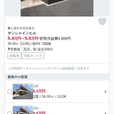
土浦市木田余東台
サンシャインヒル
5.4
5.5
万円～
万円
管理/共益費4,000円
36.00㎡ (1LDK) /築6年 /2階建
常磐線「高浜」駅 徒歩208分
駐輪場
宅配ボックス
◇15000円！キャッシュバック◇サイト経由限定！8/末まで
募集中の部屋
105
5.4万円
1階 / 36.00㎡ / 1LDK
205
5.5万円