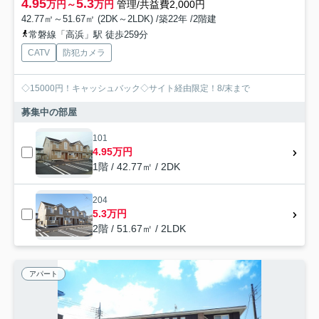
4.95
5.3
万円～
万円
管理/共益費2,000円
42.77㎡～51.67㎡ (2DK～2LDK) /築22年 /2階建
常磐線「高浜」駅 徒歩259分
CATV
防犯カメラ
◇15000円！キャッシュバック◇サイト経由限定！8/末まで
募集中の部屋
101
4.95万円
1階 / 42.77㎡ / 2DK
204
5.3万円
2階 / 51.67㎡ / 2LDK
アパート