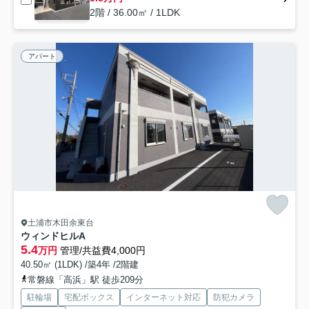
2階 / 36.00㎡ / 1LDK
アパート
土浦市木田余東台
ウィンドヒルA
5.4
万円
管理/共益費4,000円
40.50㎡ (1LDK) /築4年 /2階建
常磐線「高浜」駅 徒歩209分
駐輪場
宅配ボックス
インターネット対応
防犯カメラ