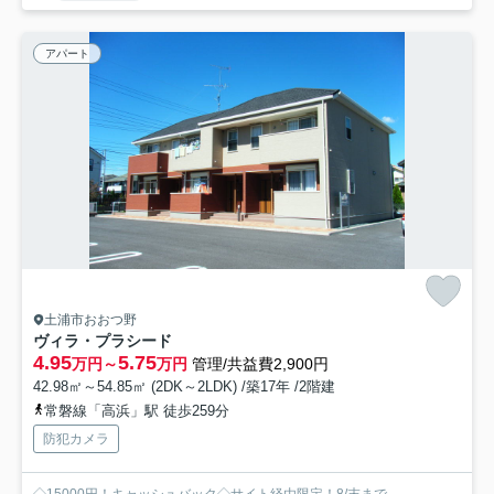
アパート
土浦市おおつ野
ヴィラ・プラシード
4.95
5.75
万円～
万円
管理/共益費2,900円
42.98㎡～54.85㎡ (2DK～2LDK) /築17年 /2階建
常磐線「高浜」駅 徒歩259分
防犯カメラ