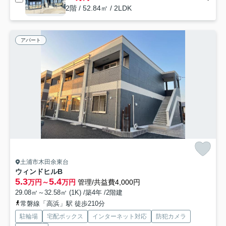
2階 / 52.84㎡ / 2LDK
アパート
土浦市木田余東台
ウィンドヒルB
5.3
5.4
万円～
万円
管理/共益費4,000円
29.08㎡～32.58㎡ (1K) /築4年 /2階建
常磐線「高浜」駅 徒歩210分
駐輪場
宅配ボックス
インターネット対応
防犯カメラ