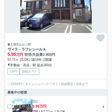
土浦市おおつ野
ヴィラ・ラフレシールＡ
5.95
万円
管理/共益費2,900円
57.71㎡ (2LDK) /築14年 /2階建
常磐線「高浜」駅 徒歩260分
CATV
防犯カメラ
◇15000円！キャッシュバック◇サイト経由限定！8/末まで
募集中の部屋
201
5.95万円
2階 / 57.71㎡ / 2LDK