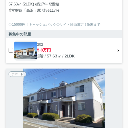
57.63㎡ (2LDK) /築17年 /2階建
常磐線「高浜」駅 徒歩117分
◇15000円！キャッシュバック◇サイト経由限定！8/末まで
募集中の部屋
202
5.8万円
2階 / 57.63㎡ / 2LDK
アパート