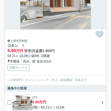
土浦市田村町
コタン Ⅰ
5.95
万円
管理/共益費2,900円
58.21㎡ (2LDK) /築8年 /2階建
常磐線「高浜」駅 徒歩241分
宅配ボックス
◇15000円！キャッシュバック◇サイト経由限定！8/末まで
募集中の部屋
201
5.95万円
2階 / 58.21㎡ / 2LDK