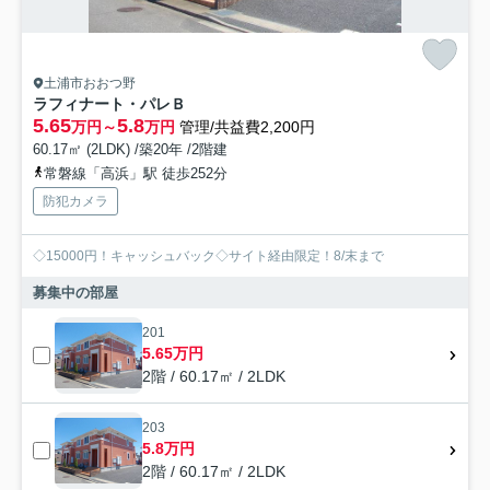
土浦市おおつ野
ラフィナート・パレＢ
5.65
5.8
万円～
万円
管理/共益費2,200円
60.17㎡ (2LDK) /築20年 /2階建
常磐線「高浜」駅 徒歩252分
防犯カメラ
◇15000円！キャッシュバック◇サイト経由限定！8/末まで
募集中の部屋
201
5.65万円
2階 / 60.17㎡ / 2LDK
203
5.8万円
2階 / 60.17㎡ / 2LDK