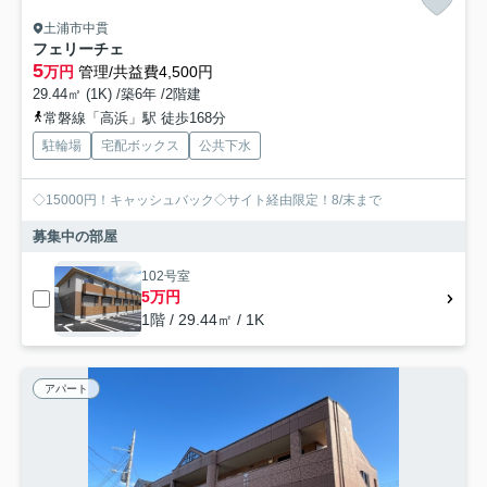
土浦市中貫
フェリーチェ
5
万円
管理/共益費4,500円
29.44㎡ (1K) /築6年 /2階建
常磐線「高浜」駅 徒歩168分
駐輪場
宅配ボックス
公共下水
◇15000円！キャッシュバック◇サイト経由限定！8/末まで
募集中の部屋
102号室
5万円
1階 / 29.44㎡ / 1K
アパート