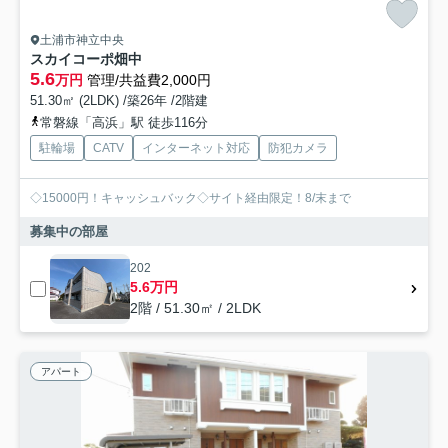
土浦市神立中央
スカイコーポ畑中
5.6
万円
管理/共益費2,000円
51.30㎡ (2LDK) /築26年 /2階建
常磐線「高浜」駅 徒歩116分
駐輪場
CATV
インターネット対応
防犯カメラ
◇15000円！キャッシュバック◇サイト経由限定！8/末まで
募集中の部屋
202
5.6万円
2階 / 51.30㎡ / 2LDK
アパート