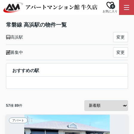
0
お気に入り
常磐線 高浜駅の物件一覧
高浜駅
変更
募集中
変更
おすすめの駅
57
棟
89
件
アパート