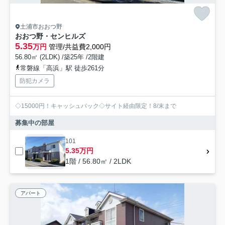
土浦市おおつ野
おおつ野・センヒルズ
5.35
万円
管理/共益費2,000円
56.80㎡ (2LDK) /築25年 /2階建
常磐線「高浜」駅 徒歩261分
防犯カメラ
◇15000円！キャッシュバック◇サイト経由限定！8/末まで
募集中の部屋
101
5.35万円
1階 / 56.80㎡ / 2LDK
アパート