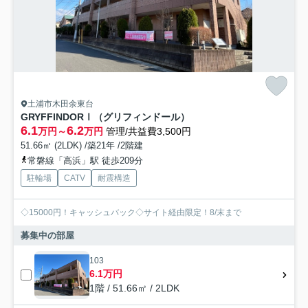
土浦市木田余東台
GRYFFINDORⅠ（グリフィンドール）
6.1
6.2
万円～
万円
管理/共益費3,500円
51.66㎡ (2LDK) /築21年 /2階建
常磐線「高浜」駅 徒歩209分
駐輪場
CATV
耐震構造
◇15000円！キャッシュバック◇サイト経由限定！8/末まで
募集中の部屋
103
6.1万円
1階 / 51.66㎡ / 2LDK