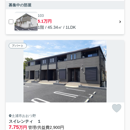
募集中の部屋
103
5.1万円
1階 / 45.34㎡ / 1LDK
アパート
土浦市おおつ野
スイレンティ １
7.75
万円
管理/共益費2,900円