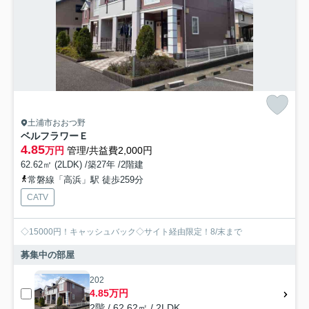
土浦市おおつ野
ベルフラワーＥ
4.85
万円
管理/共益費2,000円
62.62㎡ (2LDK) /築27年 /2階建
常磐線「高浜」駅 徒歩259分
CATV
◇15000円！キャッシュバック◇サイト経由限定！8/末まで
募集中の部屋
202
4.85万円
2階 / 62.62㎡ / 2LDK