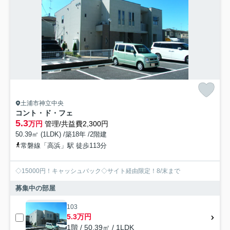
土浦市神立中央
コント・ド・フェ
5.3
万円
管理/共益費2,300円
50.39㎡ (1LDK) /築18年 /2階建
常磐線「高浜」駅 徒歩113分
◇15000円！キャッシュバック◇サイト経由限定！8/末まで
募集中の部屋
103
5.3万円
1階 / 50.39㎡ / 1LDK