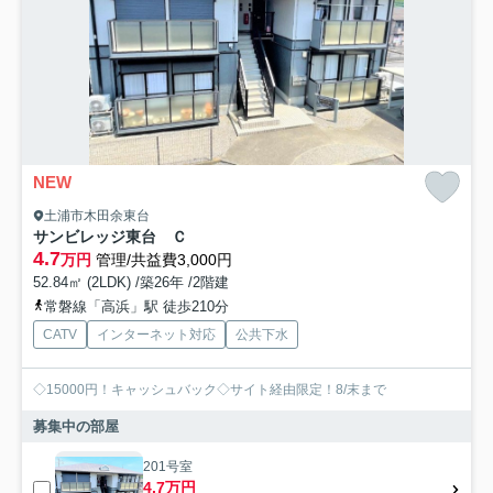
NEW
土浦市木田余東台
サンビレッジ東台 Ｃ
4.7
万円
管理/共益費3,000円
52.84㎡ (2LDK) /築26年 /2階建
常磐線「高浜」駅 徒歩210分
CATV
インターネット対応
公共下水
◇15000円！キャッシュバック◇サイト経由限定！8/末まで
募集中の部屋
201号室
4.7万円