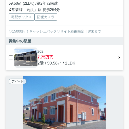
59.58㎡ (2LDK) /築2年 /2階建
常磐線「高浜」駅 徒歩264分
宅配ボックス
防犯カメラ
◇15000円！キャッシュバック◇サイト経由限定！8/末まで
募集中の部屋
202
7.75万円
2階 / 59.58㎡ / 2LDK
アパート