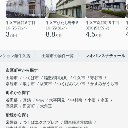
牛久市神谷６丁目
牛久市ひたち野東５丁目
牛久市刈谷町５丁目
1K (26.71㎡)
1K (29.81㎡)
3DK (53.59㎡)
2
3
8.8
4.5
万円
万円
万円
ンション館牛久店
土浦市の物件一覧
レオパレスナチュール
市区町村から探す
土浦市
つくば市
稲敷郡阿見町
牛久市
守谷市
常総市
取手市
坂東市
つくばみらい市
かすみがうら市
町名から探す
谷田部
真鍋
中央
大字阿見
中村南
小松
永国
高見原
田宮町
大角豆
沿線から探す
常磐線
つくばエクスプレス
関東鉄道常総線