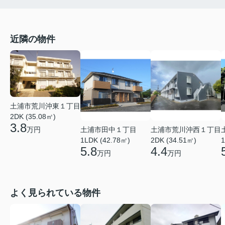
近隣の物件
土浦市荒川沖東１丁目
2DK (35.08㎡)
3.8
万円
土浦市田中１丁目
土浦市荒川沖西１丁目
1LDK (42.78㎡)
2DK (34.51㎡)
1
5.8
4.4
万円
万円
よく見られている物件