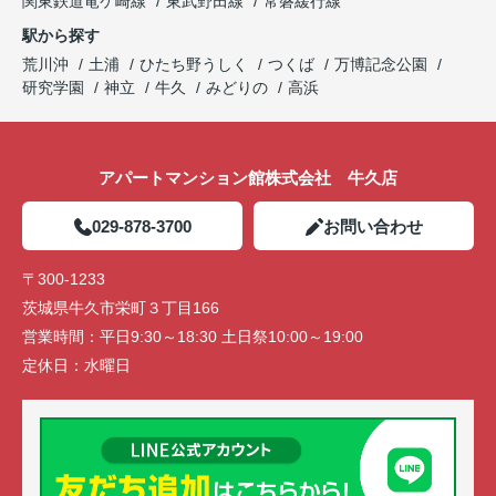
関東鉄道竜ケ崎線
東武野田線
常磐緩行線
駅から探す
荒川沖
土浦
ひたち野うしく
つくば
万博記念公園
研究学園
神立
牛久
みどりの
高浜
アパートマンション館株式会社 牛久店
029-878-3700
お問い合わせ
〒300-1233
茨城県牛久市栄町３丁目166
営業時間：
平日9:30～18:30 土日祭10:00～19:00
定休日：
水曜日