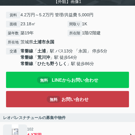
【外観】画像1
4.2万円～5.2万円 管理/共益費 5,000円
賃料
23.18㎡
1K
面積
間取り
築19年
1階/2階建
築年数
所在階
茨城県
土浦市
永国
所在地
常磐線
「
土浦
」駅 バス13分 「永国」 停歩5分
交通
常磐線
「
荒川沖
」駅 徒歩54分
常磐線
「
ひたち野うしく
」駅 徒歩86分
LINEからお問い合わせ
無料
お問い合わせ
無料
レオパレスナチュールの募集中物件
102
4.2万円