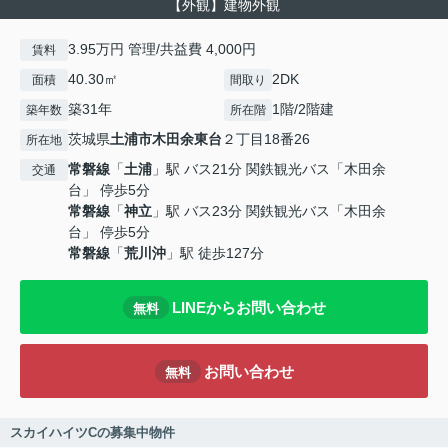
【外観】建物外観
3.95万円 管理/共益費 4,000円
賃料
40.30㎡
2DK
面積
間取り
築31年
1階/2階建
築年数
所在階
茨城県
土浦市
木田余東台
２丁目18番26
所在地
常磐線
「
土浦
」駅 バス21分 関鉄観光バス「木田余
交通
台」 停歩5分
常磐線
「
神立
」駅 バス23分 関鉄観光バス「木田余
台」 停歩5分
常磐線
「
荒川沖
」駅 徒歩127分
LINEからお問い合わせ
無料
お問い合わせ
無料
スカイハイツCの募集中物件