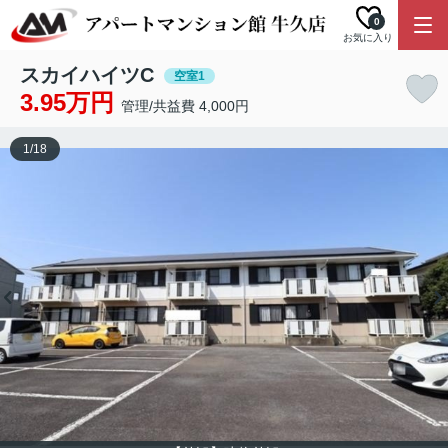
0
お気に入り
スカイハイツC
空室1
3.95万円
管理/共益費 4,000円
1
/
18