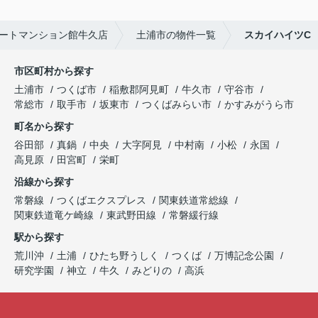
ートマンション館牛久店
土浦市の物件一覧
スカイハイツC
市区町村から探す
土浦市
つくば市
稲敷郡阿見町
牛久市
守谷市
常総市
取手市
坂東市
つくばみらい市
かすみがうら市
町名から探す
谷田部
真鍋
中央
大字阿見
中村南
小松
永国
高見原
田宮町
栄町
沿線から探す
常磐線
つくばエクスプレス
関東鉄道常総線
関東鉄道竜ケ崎線
東武野田線
常磐緩行線
駅から探す
荒川沖
土浦
ひたち野うしく
つくば
万博記念公園
研究学園
神立
牛久
みどりの
高浜