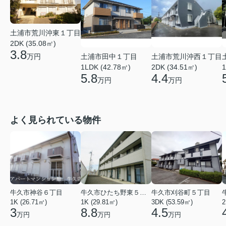
土浦市荒川沖東１丁目
2DK (35.08㎡)
3.8
万円
土浦市田中１丁目
土浦市荒川沖西１丁目
1LDK (42.78㎡)
2DK (34.51㎡)
1
5.8
4.4
万円
万円
よく見られている物件
牛久市神谷６丁目
牛久市ひたち野東５丁目
牛久市刈谷町５丁目
1K (26.71㎡)
1K (29.81㎡)
3DK (53.59㎡)
2
3
8.8
4.5
万円
万円
万円