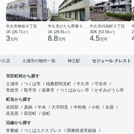
牛久市神谷６丁目
牛久市ひたち野東５丁目
牛久市刈谷町５丁目
1K (26.71㎡)
1K (29.81㎡)
3DK (53.59㎡)
2
3
8.8
4.5
万円
万円
万円
牛久店
土浦市の物件一覧
神立駅
セジュール クレスト
市区町村から探す
土浦市
つくば市
稲敷郡阿見町
牛久市
守谷市
常総市
取手市
坂東市
つくばみらい市
かすみがうら市
町名から探す
谷田部
真鍋
中央
大字阿見
中村南
小松
永国
高見原
田宮町
栄町
沿線から探す
常磐線
つくばエクスプレス
関東鉄道常総線