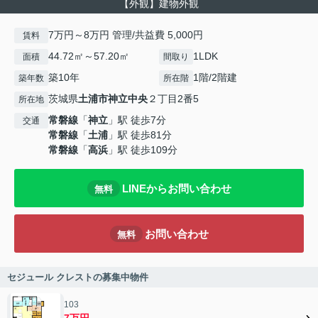
【外観】建物外観
7万円～8万円 管理/共益費 5,000円
賃料
44.72㎡～57.20㎡
1LDK
面積
間取り
築10年
1階/2階建
築年数
所在階
茨城県
土浦市
神立中央
２丁目2番5
所在地
常磐線
「
神立
」駅 徒歩7分
交通
常磐線
「
土浦
」駅 徒歩81分
常磐線
「
高浜
」駅 徒歩109分
LINEからお問い合わせ
無料
お問い合わせ
無料
セジュール クレストの募集中物件
103
7万円