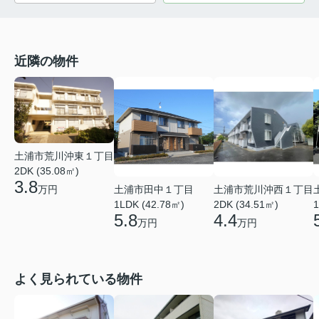
近隣の物件
土浦市荒川沖東１丁目
2DK (35.08㎡)
3.8
万円
土浦市田中１丁目
土浦市荒川沖西１丁目
1LDK (42.78㎡)
2DK (34.51㎡)
1
5.8
4.4
万円
万円
よく見られている物件