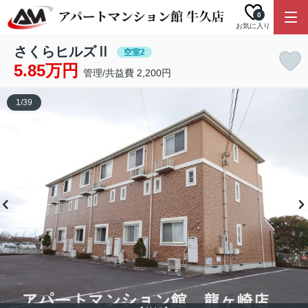
0
お気に入り
さくらヒルズⅡ
空室2
5.85万円
管理/共益費 2,200円
1
/
39