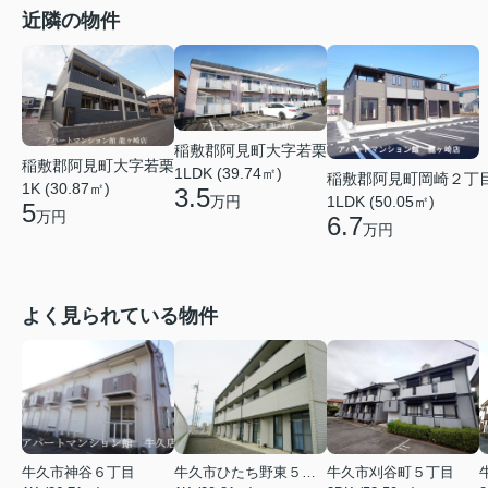
近隣の物件
稲敷郡阿見町大字若栗
稲敷郡阿見町大字若栗
1LDK (39.74㎡)
稲敷郡阿見町岡崎２丁
1K (30.87㎡)
3.5
万円
1LDK (50.05㎡)
5
万円
6.7
万円
よく見られている物件
牛久市神谷６丁目
牛久市ひたち野東５丁目
牛久市刈谷町５丁目