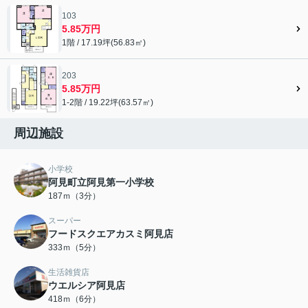
103
5.85万円
1階 / 17.19坪(56.83㎡)
203
5.85万円
1-2階 / 19.22坪(63.57㎡)
周辺施設
小学校
阿見町立阿見第一小学校
187ｍ（3分）
スーパー
フードスクエアカスミ阿見店
333ｍ（5分）
生活雑貨店
ウエルシア阿見店
418ｍ（6分）