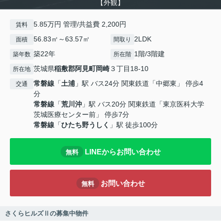
【外観】
5.85万円 管理/共益費 2,200円
賃料
56.83㎡～63.57㎡
2LDK
面積
間取り
築22年
1階/3階建
築年数
所在階
茨城県
稲敷郡阿見町
岡崎
３丁目18-10
所在地
常磐線
「
土浦
」駅 バス24分 関東鉄道「中郷東」 停歩4
交通
分
常磐線
「
荒川沖
」駅 バス20分 関東鉄道「東京医科大学
茨城医療センター前」 停歩7分
常磐線
「
ひたち野うしく
」駅 徒歩100分
LINEからお問い合わせ
無料
お問い合わせ
無料
さくらヒルズⅡの募集中物件