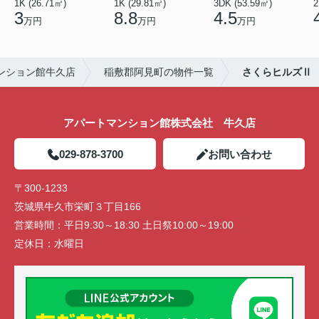
1K (26.71㎡)
1K (29.81㎡)
3DK (53.59㎡)
2
3
8.8
4.5
万円
万円
万円
ンション館牛久店
稲敷郡阿見町の物件一覧
さくらヒルズⅡ
アパートマンション館株式会社 牛久店
029-878-3700
お問い合わせ
〒300-1233
茨城県牛久市栄町３丁目166
営業時間：
平日9:30～18:30 土日祭10:00～19:00
定休日：
水曜日