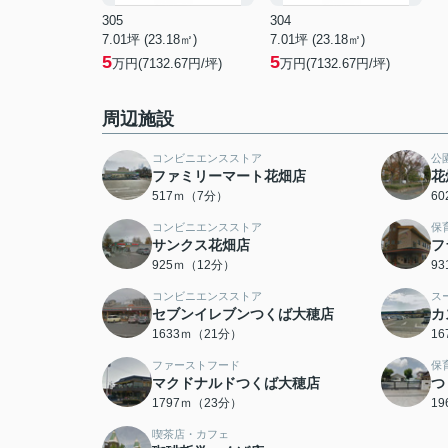
305
304
7.01坪 (23.18㎡)
7.01坪 (23.18㎡)
5
5
万円(7132.67円/坪)
万円(7132.67円/坪)
周辺施設
コンビニエンスストア
公
ファミリーマート花畑店
花
517ｍ（7分）
6
コンビニエンスストア
保
サンクス花畑店
フ
925ｍ（12分）
9
コンビニエンスストア
ス
セブンイレブンつくば大穂店
カ
1633ｍ（21分）
1
ファーストフード
保
マクドナルドつくば大穂店
つ
1797ｍ（23分）
1
喫茶店・カフェ