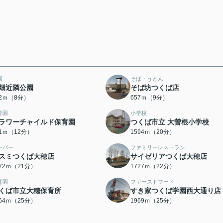
園
そば・うどん
畑近隣公園
そば坊つくば店
02ｍ（8分）
657ｍ（9分）
育園
小学校
ラワーチャイルド保育園
つくば市立 大曽根小学校
31ｍ（12分）
1594ｍ（20分）
ーパー
ファミリーレストラン
スミつくば大穂店
サイゼリアつくば大穂店
672ｍ（21分）
1727ｍ（22分）
育園
ファーストフード
くば市立大穂保育所
すき家つくば学園西大通り店
964ｍ（25分）
1969ｍ（25分）