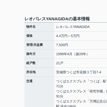
レオパレスYANAGIDAの基本情報
物件名
レオパレスYANAGIDA
価格
4.4万円～5万円
管理/共益費
7,500円
築年月
1998年4月（築28年）
総戸数
21戸
所在地
茨城県
つくば市
花畑
３丁目7-4
交通
つくばエクスプレス
「
つくば
」駅
71分
つくばエクスプレス
「
研究学園
」
91分
つくばエクスプレス
「
万博記念公
駅 徒歩146分