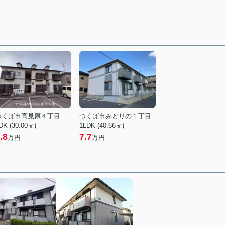
つくば市高見原４丁目
つくば市みどりの１丁目
DK (30.00㎡)
1LDK (40.66㎡)
.8
7.7
万円
万円