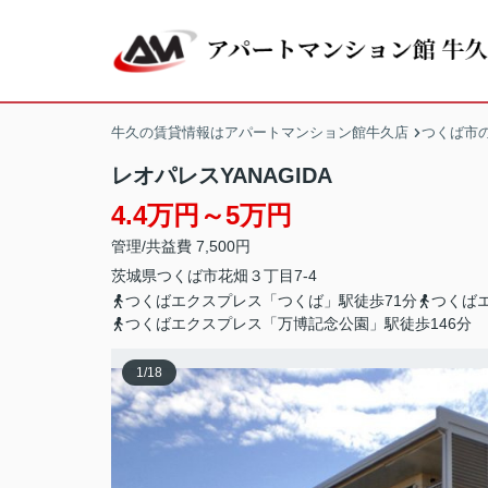
牛久の賃貸情報はアパートマンション館牛久店
つくば市
レオパレスYANAGIDA
4.4万円～5万円
管理/共益費 7,500円
茨城県
つくば市
花畑
３丁目7-4
つくばエクスプレス「つくば」駅徒歩71分
つくば
つくばエクスプレス「万博記念公園」駅徒歩146分
1
/
18