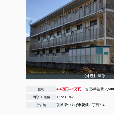
【外観】
画像1
4.4万円～5万円
管理/共益費
7,50
価格
1K/23.18㎡
間取り/面積
茨城県
つくば市
花畑
３丁目7-4
所在地