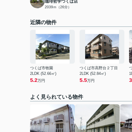
珈琲哲学つくば店
2039ｍ（26分）
近隣の物件
つくば市牧園
つくば市高野台２丁目
2LDK (52.66㎡)
2LDK (52.84㎡)
1
5.2
5.5
3
万円
万円
よく見られている物件