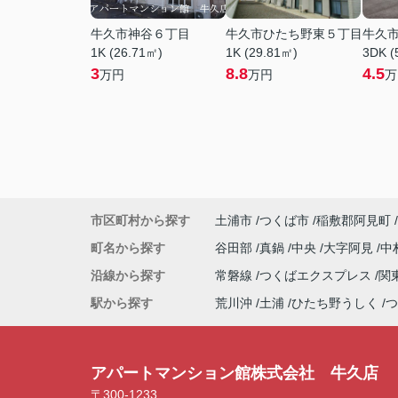
牛久市神谷６丁目
牛久市ひたち野東５丁目
牛久
1K (26.71㎡)
1K (29.81㎡)
3DK (
3
8.8
4.5
万円
万円
万
市区町村から探す
土浦市
つくば市
稲敷郡阿見町
町名から探す
谷田部
真鍋
中央
大字阿見
中
沿線から探す
常磐線
つくばエクスプレス
関
駅から探す
荒川沖
土浦
ひたち野うしく
つ
アパートマンション館株式会社 牛久店
〒300-1233