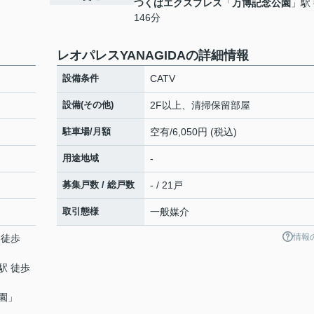
つくばエクスプレス
「
万博記念公園
」駅
146分
レオパレスYANAGIDAの詳細情報
設備条件
CATV
設備(その他)
2F以上、清掃保留部屋
駐車場/月額
空有/6,050円 (税込)
用途地域
-
募集戸数 / 総戸数
- / 21戸
取引態様
一般媒介
情報
 徒歩
駅 徒歩
園
」