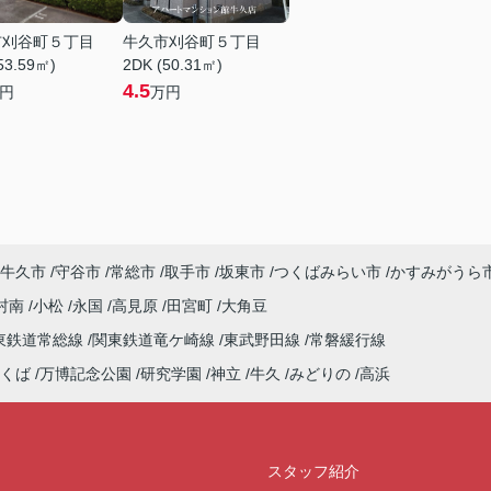
市刈谷町５丁目
牛久市刈谷町５丁目
53.59㎡)
2DK (50.31㎡)
4.5
円
万円
牛久市
守谷市
常総市
取手市
坂東市
つくばみらい市
かすみがうら
村南
小松
永国
高見原
田宮町
大角豆
東鉄道常総線
関東鉄道竜ケ崎線
東武野田線
常磐緩行線
くば
万博記念公園
研究学園
神立
牛久
みどりの
高浜
スタッフ紹介