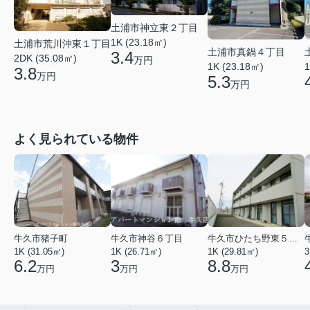
土浦市神立東２丁目
1K (23.18㎡)
土浦市荒川沖東１丁目
土浦市真鍋４丁目
3.4
2DK (35.08㎡)
万円
1
1K (23.18㎡)
3.8
万円
5.3
万円
よく見られている物件
牛久市猪子町
牛久市神谷６丁目
牛久市ひたち野東５丁目
1K (31.05㎡)
1K (26.71㎡)
1K (29.81㎡)
3
6.2
3
8.8
万円
万円
万円