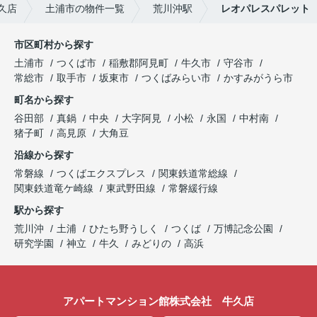
久店
土浦市の物件一覧
荒川沖駅
レオパレスパレット
市区町村から探す
土浦市
つくば市
稲敷郡阿見町
牛久市
守谷市
常総市
取手市
坂東市
つくばみらい市
かすみがうら市
町名から探す
谷田部
真鍋
中央
大字阿見
小松
永国
中村南
猪子町
高見原
大角豆
沿線から探す
常磐線
つくばエクスプレス
関東鉄道常総線
関東鉄道竜ケ崎線
東武野田線
常磐緩行線
駅から探す
荒川沖
土浦
ひたち野うしく
つくば
万博記念公園
研究学園
神立
牛久
みどりの
高浜
アパートマンション館株式会社 牛久店