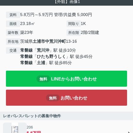
【外観】画像1
5.8万円～5.9万円 管理/共益費 5,000円
賃料
23.18㎡
1K
面積
間取り
築23年
2階/2階建
築年数
所在階
茨城県
土浦市
中荒川沖町
13-16
所在地
常磐線
「
荒川沖
」駅 徒歩10分
交通
常磐線
「
ひたち野うしく
」駅 徒歩45分
常磐線
「
土浦
」駅 徒歩85分
LINEからお問い合わせ
無料
お問い合わせ
無料
レオパレスパレットの募集中物件
206
5.8万円