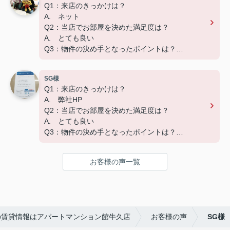
Q1：来店のきっかけは？
A. ネット
Q2：当店でお部屋を決めた満足度は？
A. とても良い
Q3：物件の決め手となったポイントは？
A. 広さ
SG様
ーーーーーーーーーーーーーーーーーーーー
Q1：来店のきっかけは？
この度はご成約いただき、ありがとうございました
A. 弊社HP
☆彡
Q2：当店でお部屋を決めた満足度は？
快適な新生活になることをお祈りしています('ω')
A. とても良い
Q3：物件の決め手となったポイントは？
A. 家賃
お客様の声一覧
ーーーーーーーーーーーーーーーーーーーー
この度はご成約いただき、ありがとうございました
☆彡
快適な新生活になることをお祈りしています('ω')
の賃貸情報はアパートマンション館牛久店
お客様の声
SG様