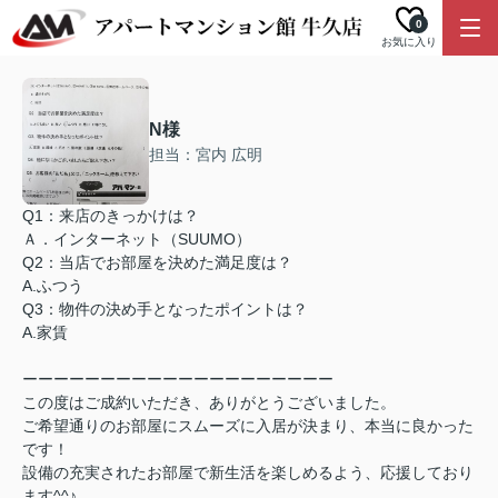
0
お気に入り
N様
担当：宮内 広明
Q1：来店のきっかけは？
Ａ．インターネット（SUUMO）
Q2：当店でお部屋を決めた満足度は？
A.ふつう
Q3：物件の決め手となったポイントは？
A.家賃
ーーーーーーーーーーーーーーーーーーーー
この度はご成約いただき、ありがとうございました。
ご希望通りのお部屋にスムーズに入居が決まり、本当に良かった
です！
設備の充実されたお部屋で新生活を楽しめるよう、応援しており
ます^^♪