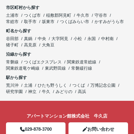
市区町村から探す
土浦市
つくば市
稲敷郡阿見町
牛久市
守谷市
常総市
取手市
坂東市
つくばみらい市
かすみがうら市
町名から探す
谷田部
真鍋
中央
大字阿見
小松
永国
中村南
猪子町
高見原
大角豆
沿線から探す
常磐線
つくばエクスプレス
関東鉄道常総線
関東鉄道竜ケ崎線
東武野田線
常磐緩行線
駅から探す
荒川沖
土浦
ひたち野うしく
つくば
万博記念公園
研究学園
神立
牛久
みどりの
高浜
アパートマンション館株式会社 牛久店
029-878-3700
お問い合わせ