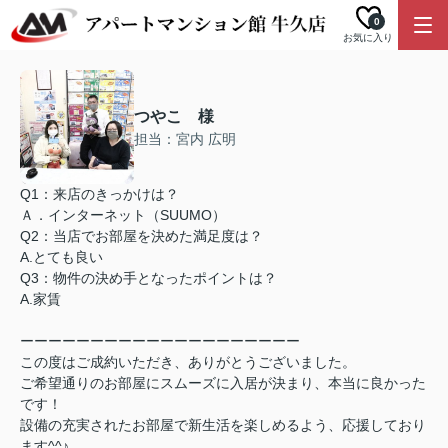
0
お気に入り
つやこ 様
担当：宮内 広明
Q1：来店のきっかけは？
Ａ．インターネット（SUUMO）
Q2：当店でお部屋を決めた満足度は？
A.とても良い
Q3：物件の決め手となったポイントは？
A.家賃
ーーーーーーーーーーーーーーーーーーーー
この度はご成約いただき、ありがとうございました。
ご希望通りのお部屋にスムーズに入居が決まり、本当に良かった
です！
設備の充実されたお部屋で新生活を楽しめるよう、応援しており
ます^^♪