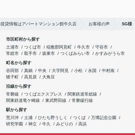
☆彡
快適な新生活になることをお祈りしています('ω')
の賃貸情報はアパートマンション館牛久店
お客様の声
SG様
市区町村から探す
土浦市
つくば市
稲敷郡阿見町
牛久市
守谷市
常総市
取手市
坂東市
つくばみらい市
かすみがうら市
町名から探す
谷田部
真鍋
中央
大字阿見
小松
永国
中村南
猪子町
高見原
大角豆
沿線から探す
常磐線
つくばエクスプレス
関東鉄道常総線
関東鉄道竜ケ崎線
東武野田線
常磐緩行線
駅から探す
荒川沖
土浦
ひたち野うしく
つくば
万博記念公園
研究学園
神立
牛久
みどりの
高浜