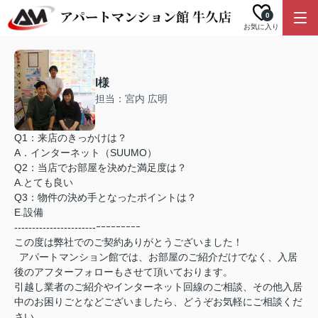
0
お気に入り
I様
担当：宮内 広明
Q1：来店のきっかけは？
A．インターネット（SUUMO）
Q2：当店でお部屋を決めた満足度は？
A.とても良い
Q3：物件の決め手となったポイントは？
E.設備
-----------------------ｰｰｰｰｰｰｰｰｰ
この度は弊社でのご契約ありがとうございました！
アパートマンション館では、お部屋のご紹介だけでなく、入居
後のアフターフォローもさせて頂いております。
引越し業者のご紹介やインターネット回線のご相談、その他入居
中のお困りごとなどございましたら、どうぞお気軽にご相談くだ
さい。