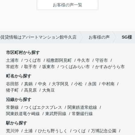
お客様の声一覧
ーーーーーーーーーーーーーーーーーーーー
この度はご成約いただき、ありがとうございました
☆彡
快適な新生活になることをお祈りしています('ω')
の賃貸情報はアパートマンション館牛久店
お客様の声
SG様
市区町村から探す
土浦市
つくば市
稲敷郡阿見町
牛久市
守谷市
常総市
取手市
坂東市
つくばみらい市
かすみがうら市
町名から探す
谷田部
真鍋
中央
大字阿見
小松
永国
中村南
猪子町
高見原
大角豆
沿線から探す
常磐線
つくばエクスプレス
関東鉄道常総線
関東鉄道竜ケ崎線
東武野田線
常磐緩行線
駅から探す
荒川沖
土浦
ひたち野うしく
つくば
万博記念公園