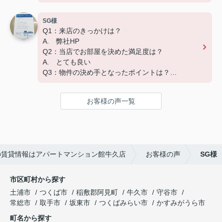
A. 広さ
SG様
ーーーーーーーーーーーーーーーーーーーー
Q1：来店のきっかけは？
この度はご成約いただき、ありがとうございました
A. 弊社HP
☆彡
Q2：当店でお部屋を決めた満足度は？
快適な新生活になることをお祈りしています('ω')
A. とても良い
Q3：物件の決め手となったポイントは？
A. 家賃
お客様の声一覧
ーーーーーーーーーーーーーーーーーーーー
この度はご成約いただき、ありがとうございました
☆彡
快適な新生活になることをお祈りしています('ω')
の賃貸情報はアパートマンション館牛久店
お客様の声
SG様
市区町村から探す
土浦市
つくば市
稲敷郡阿見町
牛久市
守谷市
常総市
取手市
坂東市
つくばみらい市
かすみがうら市
町名から探す