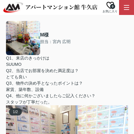
0
お気に入り
M様
担当：宮内 広明
Q1、来店のきっかけは
SUUMO
Q2、当店でお部屋を決めた満足度は？
とても良い
Q3、物件の決め手となったポイントは？
家賃、築年数、設備
Q4、他に何かございましたらご記入ください？
スタッフが丁寧だった。
1
/
2