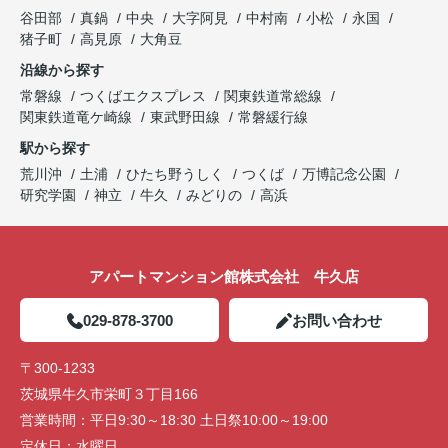
谷田部
真鍋
中央
大字阿見
中村南
小松
永国
猪子町
高見原
大角豆
沿線から探す
常磐線
つくばエクスプレス
関東鉄道常総線
関東鉄道竜ケ崎線
東武野田線
常磐緩行線
駅から探す
荒川沖
土浦
ひたち野うしく
つくば
万博記念公園
研究学園
神立
牛久
みどりの
高浜
アパートマンション館株式会社 牛久店
029-878-3700
お問い合わせ
〒300-1233
茨城県牛久市栄町３丁目166
営業時間：
平日9:30～18:30 土日祭10:00～19:00
定休日：
水曜日