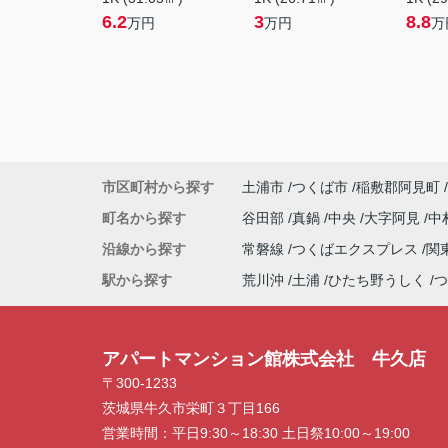
6.2
3
8.8
万円
万円
万
市区町村から探す
土浦市
つくば市
稲敷郡阿見町
町名から探す
谷田部
真鍋
中央
大字阿見
中
沿線から探す
常磐線
つくばエクスプレス
関
駅から探す
荒川沖
土浦
ひたち野うしく
つ
アパートマンション館株式会社 牛久店
〒300-1233
茨城県牛久市栄町３丁目166
営業時間：
平日9:30～18:30 土日祭10:00～19:00