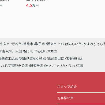
4.5
円
万円
牛久市
守谷市
常総市
取手市
坂東市
つくばみらい市
かすみがうら
村南
小松
永国
猪子町
高見原
大角豆
東鉄道常総線
関東鉄道竜ケ崎線
東武野田線
常磐緩行線
くば
万博記念公園
研究学園
神立
牛久
みどりの
高浜
スタッフ紹介
お客様の声