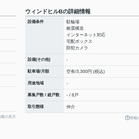
ウィンドヒルBの詳細情報
設備条件
駐輪場
耐震構造
インターネット対応
宅配ボックス
防犯カメラ
設備(その他)
-
駐車場/月額
空有/3,300円 (税込)
用途地域
-
募集戸数 / 総戸数
- / 8戸
取引態様
仲介
情報の見方
情報