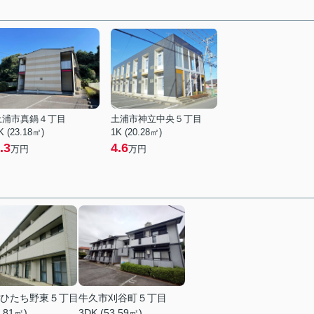
土浦市真鍋４丁目
土浦市神立中央５丁目
K (23.18㎡)
1K (20.28㎡)
.3
4.6
万円
万円
ひたち野東５丁目
牛久市刈谷町５丁目
9.81㎡)
3DK (53.59㎡)