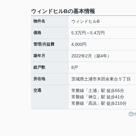
ウィンドヒルBの基本情報
物件名
ウィンドヒルB
価格
5.3万円～5.4万円
管理/共益費
4,000円
築年月
2022年2月（築4年）
総戸数
8戸
所在地
茨城県
土浦市
木田余東台
５丁目
交通
常磐線
「
土浦
」駅 徒歩55分
常磐線
「
神立
」駅 徒歩41分
常磐線
「
高浜
」駅 徒歩210分