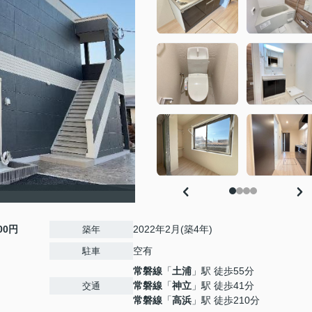
）
000円
2022年2月(築4年)
築年
空有
駐車
常磐線
「
土浦
」駅 徒歩55分
常磐線
「
神立
」駅 徒歩41分
交通
常磐線
「
高浜
」駅 徒歩210分