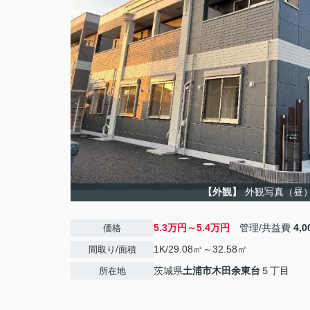
【外観】
外観写真（昼
5.3万円～5.4万円
管理/共益費
4,
価格
1K/29.08㎡～32.58㎡
間取り/面積
茨城県
土浦市
木田余東台
５丁目
所在地