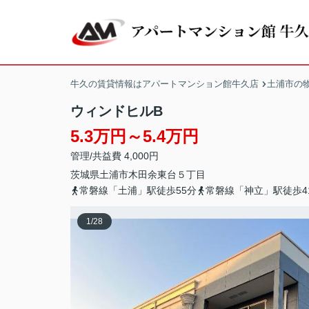
牛久の賃貸情報はアパートマンション館牛久店
土浦市の
ウィンドヒルB
5.3万円～5.4万円
管理/共益費 4,000円
茨城県
土浦市
木田余東台
５丁目
常磐線「土浦」駅徒歩55分
常磐線「神立」駅徒歩4
1
/
28