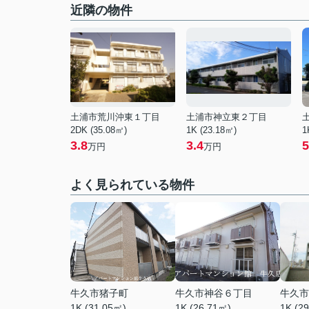
近隣の物件
土浦市荒川沖東１丁目
土浦市神立東２丁目
2DK (35.08㎡)
1K (23.18㎡)
1
3.8
3.4
5
万円
万円
よく見られている物件
牛久市猪子町
牛久市神谷６丁目
牛久市
1K (31.05㎡)
1K (26.71㎡)
1K (2