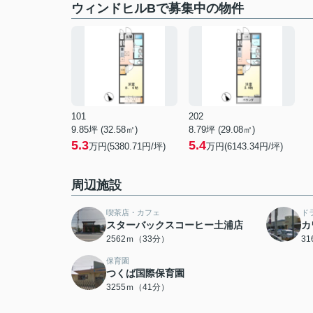
ウィンドヒルBで募集中の物件
101
202
9.85坪 (32.58㎡)
8.79坪 (29.08㎡)
5.3
5.4
万円(5380.71円/坪)
万円(6143.34円/坪)
周辺施設
喫茶店・カフェ
ド
スターバックスコーヒー土浦店
カ
2562ｍ（33分）
3
保育園
つくば国際保育園
3255ｍ（41分）