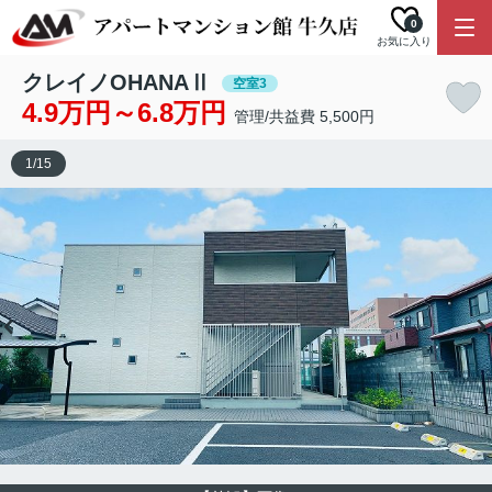
0
お気に入り
クレイノOHANAⅡ
空室3
4.9万円～6.8万円
管理/共益費 5,500円
1
/
15