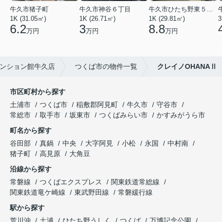
牛久市猪子町
牛久市神谷６丁目
牛久市ひたち野東５丁目
1K (31.05㎡)
1K (26.71㎡)
1K (29.81㎡)
3
6.2
3
8.8
万円
万円
万円
ンション館牛久店
つくば市の物件一覧
クレイノOHANAⅡ
市区町村から探す
土浦市
つくば市
稲敷郡阿見町
牛久市
守谷市
常総市
取手市
坂東市
つくばみらい市
かすみがうら市
町名から探す
谷田部
真鍋
中央
大字阿見
小松
永国
中村南
猪子町
高見原
大角豆
沿線から探す
常磐線
つくばエクスプレス
関東鉄道常総線
関東鉄道竜ケ崎線
東武野田線
常磐緩行線
駅から探す
荒川沖
土浦
ひたち野うしく
つくば
万博記念公園