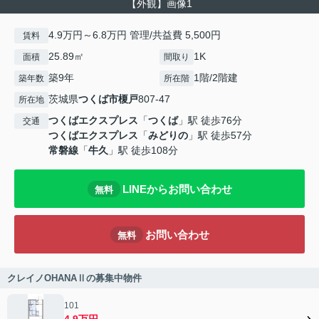
【外観】画像1
4.9万円～6.8万円 管理/共益費 5,500円
賃料
25.89㎡
1K
面積
間取り
築9年
1階/2階建
築年数
所在階
茨城県
つくば市
榎戸
807-47
所在地
つくばエクスプレス
「
つくば
」駅 徒歩76分
交通
つくばエクスプレス
「
みどりの
」駅 徒歩57分
常磐線
「
牛久
」駅 徒歩108分
LINEからお問い合わせ
無料
お問い合わせ
無料
クレイノOHANAⅡの募集中物件
101
4.9万円