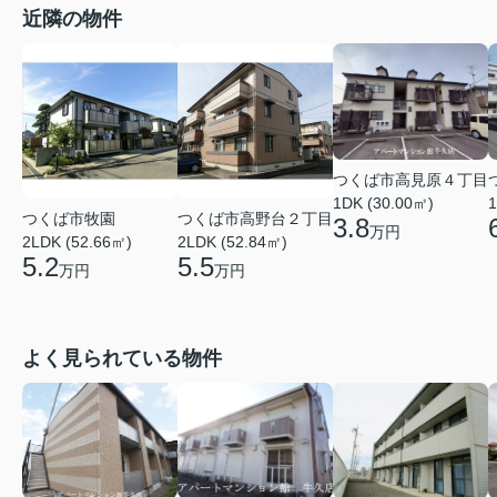
近隣の物件
つくば市高見原４丁目
1DK (30.00㎡)
1
つくば市牧園
つくば市高野台２丁目
3.8
万円
2LDK (52.66㎡)
2LDK (52.84㎡)
5.2
5.5
万円
万円
よく見られている物件