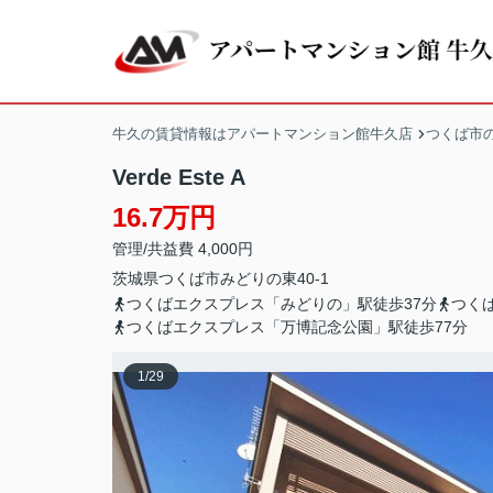
牛久の賃貸情報はアパートマンション館牛久店
つくば市
Verde Este A
16.7万円
管理/共益費 4,000円
茨城県
つくば市
みどりの東
40-1
つくばエクスプレス「みどりの」駅徒歩37分
つく
つくばエクスプレス「万博記念公園」駅徒歩77分
1
/
29