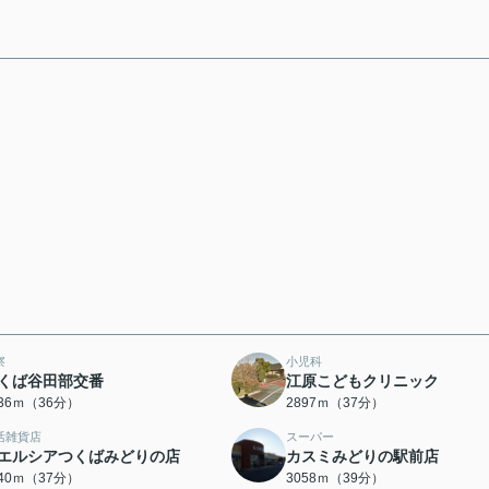
察
小児科
くば谷田部交番
江原こどもクリニック
836ｍ（36分）
2897ｍ（37分）
活雑貨店
スーパー
エルシアつくばみどりの店
カスミみどりの駅前店
940ｍ（37分）
3058ｍ（39分）