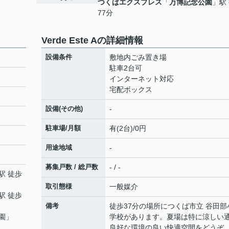
つくばエクスプレス
「
万博記念公園
」駅
77分
Verde Este Aの詳細情報
設備条件
敷地内ごみ置き場
駐車2台可
インターネット対応
宅配ボックス
設備(その他)
-
駐車場/月額
有(2台)/0円
用途地域
-
募集戸数 / 総戸数
- / -
駅 徒歩
取引態様
一般媒介
駅 徒歩
備考
徒歩37分の場所につくば市立 谷田部
園
」
学校があります。夏場は特に涼しい
良好な環境の良い快適空間をどうぞ