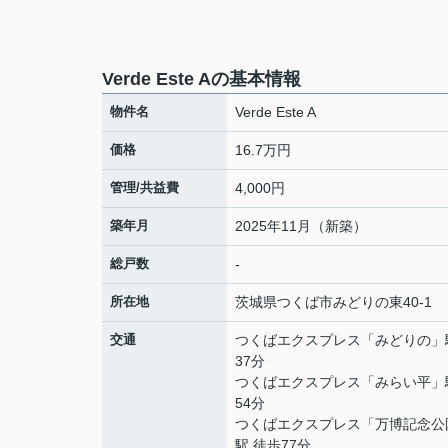
Verde Este Aの基本情報
物件名
Verde Este A
価格
16.7万円
管理/共益費
4,000円
築年月
2025年11月（新築）
総戸数
-
所在地
茨城県
つくば市
みどりの東
40-1
交通
つくばエクスプレス
「
みどりの
」
37分
つくばエクスプレス
「
みらい平
」
54分
つくばエクスプレス
「
万博記念公
駅 徒歩77分