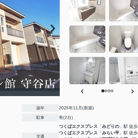
2025年11月(新築)
築年
有(2台)
駐車
つくばエクスプレス
「
みどりの
」駅 徒歩
つくばエクスプレス
「
みらい平
」駅 徒歩
交通