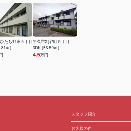
ひたち野東５丁目
牛久市刈谷町５丁目
9.81㎡)
3DK (53.59㎡)
4.5
円
万円
スタッフ紹介
お客様の声