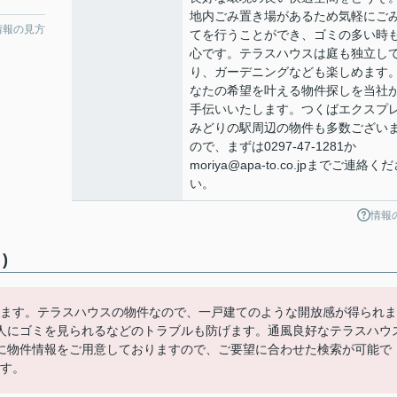
地内ごみ置き場があるため気軽にご
情報の見方
てを行うことができ、ゴミの多い時
心です。テラスハウスは庭も独立し
り、ガーデニングなども楽しめます
なたの希望を叶える物件探しを当社
手伝いいたします。つくばエクスプ
みどりの駅周辺の物件も多数ござい
ので、まずは0297-47-1281か
moriya@apa-to.co.jpまでご連絡く
い。
情報
)
ります。テラスハウスの物件なので、一戸建てのような開放感が得られま
人にゴミを見られるなどのトラブルも防げます。通風良好なテラスハウ
に物件情報をご用意しておりますので、ご要望に合わせた検索が可能で
ます。