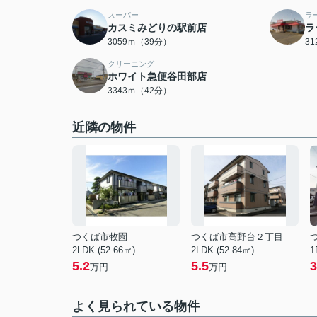
スーパー
ラ
カスミみどりの駅前店
ラ
3059ｍ（39分）
3
クリーニング
ホワイト急便谷田部店
3343ｍ（42分）
近隣の物件
つくば市牧園
つくば市高野台２丁目
2LDK (52.66㎡)
2LDK (52.84㎡)
1
5.2
5.5
3
万円
万円
よく見られている物件