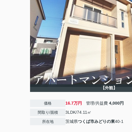
【外観】
16.7万円
管理/共益費
4,000円
価格
3LDK/74.11㎡
間取り/面積
茨城県
つくば市
みどりの東
40-1
所在地