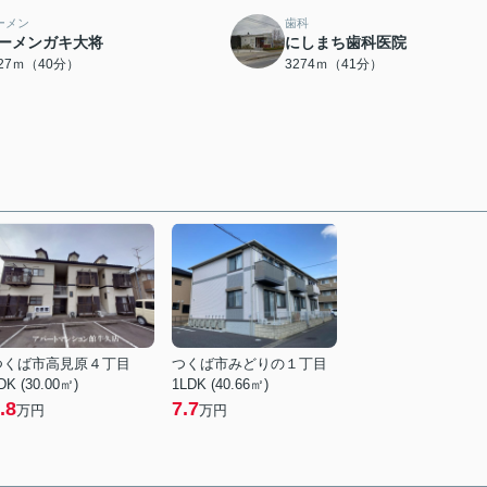
ーメン
歯科
ーメンガキ大将
にしまち歯科医院
127ｍ（40分）
3274ｍ（41分）
つくば市高見原４丁目
つくば市みどりの１丁目
DK (30.00㎡)
1LDK (40.66㎡)
.8
7.7
万円
万円