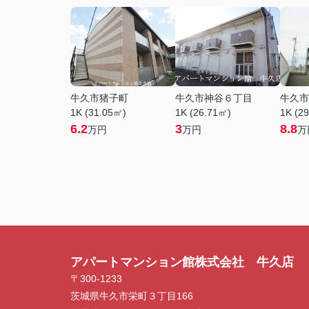
牛久市猪子町
牛久市神谷６丁目
牛久市
1K (31.05㎡)
1K (26.71㎡)
1K (2
6.2
3
8.8
万円
万円
万
アパートマンション館株式会社 牛久店
〒300-1233
茨城県牛久市栄町３丁目166