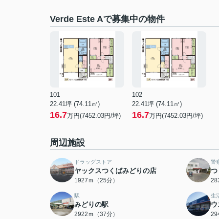
Verde Este Aで募集中の物件
101
102
22.41坪 (74.11㎡)
22.41坪 (74.11㎡)
16.7
16.7
万円(7452.03円/坪)
万円(7452.03円/坪)
周辺施設
ドラッグストア
警
ヤックスつくばみどりの店
つ
1927ｍ（25分）
2
駅
生
みどりの駅
ウ
2922ｍ（37分）
2