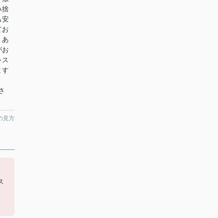
み捨
も安
てお
。あ
がお
レス
ます
ださ
の見方
ス