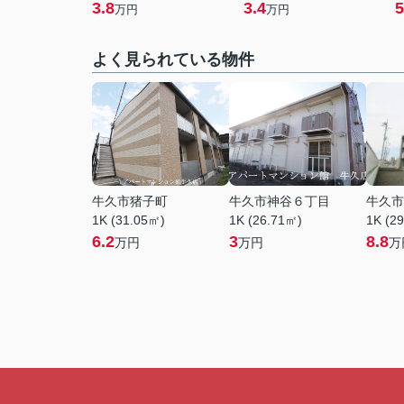
3.8
3.4
5
万円
万円
よく見られている物件
牛久市猪子町
牛久市神谷６丁目
牛久市
1K (31.05㎡)
1K (26.71㎡)
1K (2
6.2
3
8.8
万円
万円
万