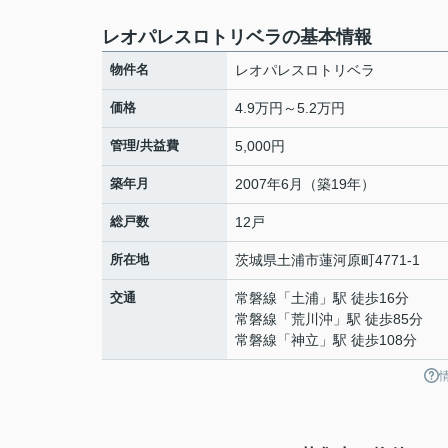
レオパレスロトリベラの基本情報
物件名
レオパレスロトリベラ
価格
4.9万円～5.2万円
管理/共益費
5,000円
築年月
2007年6月（築19年）
総戸数
12戸
所在地
茨城県
土浦市
蓮河原町
4771-1
交通
常磐線
「
土浦
」駅 徒歩16分
常磐線
「
荒川沖
」駅 徒歩85分
常磐線
「
神立
」駅 徒歩108分