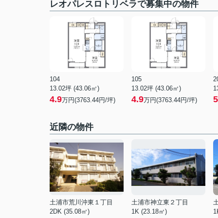
レオパレスロトリベラで募集中の物件
104
105
2
13.02坪 (43.06㎡)
13.02坪 (43.06㎡)
1
4.9
4.9
5
万円(3763.44円/坪)
万円(3763.44円/坪)
近隣の物件
土浦市荒川沖東１丁目
土浦市神立東２丁目
2DK (35.08㎡)
1K (23.18㎡)
1