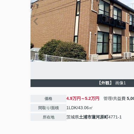
【外観】
画像1
4.9万円～5.2万円
管理/共益費
5,
価格
1LDK/43.06㎡
間取り/面積
茨城県
土浦市
蓮河原町
4771-1
所在地