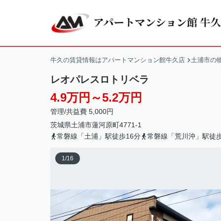
牛久の賃貸情報はアパートマンション館牛久店
土浦市の
レオパレスロトリベラ
4.9万円～5.2万円
管理/共益費 5,000円
茨城県
土浦市
蓮河原町
4771-1
常磐線「土浦」駅徒歩16分
常磐線「荒川沖」駅徒歩
1
/
16