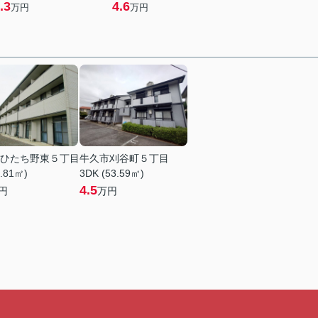
.3
4.6
万円
万円
ひたち野東５丁目
牛久市刈谷町５丁目
9.81㎡)
3DK (53.59㎡)
4.5
円
万円