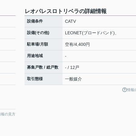
レオパレスロトリベラの詳細情報
設備条件
CATV
設備(その他)
LEONET(ブロードバンド)、
駐車場/月額
空有/4,400円
用途地域
-
募集戸数 / 総戸数
- / 12戸
取引態様
一般媒介
情報
情報の見方