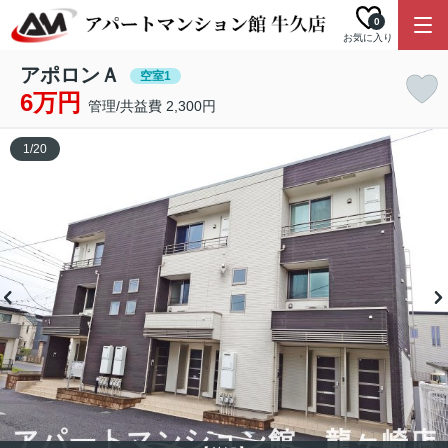
0
お気に入り
アポロンＡ
空室1
6万円
管理/共益費 2,300円
1
/
20