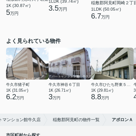
1LDK (39.74㎡)
稲敷郡阿見町岡崎２丁
1K (30.87㎡)
3.5
万円
1LDK (50.05㎡)
5
万円
6.7
万円
よく見られている物件
牛久市猪子町
牛久市神谷６丁目
牛久市ひたち野東５丁目
1K (31.05㎡)
1K (26.71㎡)
1K (29.81㎡)
3
6.2
3
8.8
万円
万円
万円
トマンション館牛久店
稲敷郡阿見町の物件一覧
アポロンＡ
市区町村から探す