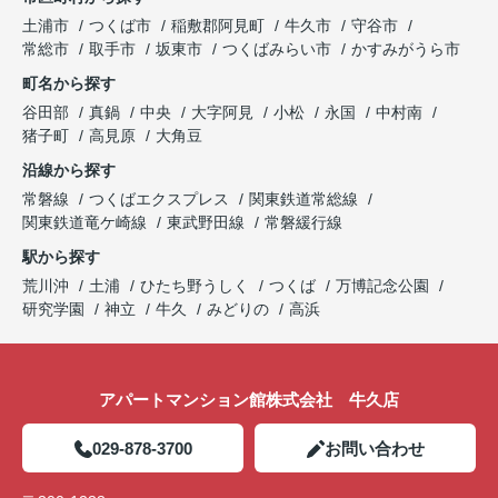
土浦市
つくば市
稲敷郡阿見町
牛久市
守谷市
常総市
取手市
坂東市
つくばみらい市
かすみがうら市
町名から探す
谷田部
真鍋
中央
大字阿見
小松
永国
中村南
猪子町
高見原
大角豆
沿線から探す
常磐線
つくばエクスプレス
関東鉄道常総線
関東鉄道竜ケ崎線
東武野田線
常磐緩行線
駅から探す
荒川沖
土浦
ひたち野うしく
つくば
万博記念公園
研究学園
神立
牛久
みどりの
高浜
アパートマンション館株式会社 牛久店
029-878-3700
お問い合わせ