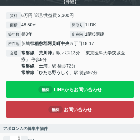
【外観】
6万円 管理/共益費 2,300円
賃料
48.50㎡
1LDK
面積
間取り
築9年
1階/3階建
築年数
所在階
茨城県
稲敷郡阿見町
中央
５丁目18-17
所在地
常磐線
「
荒川沖
」駅 バス13分 「東京医科大学茨城医
交通
療」 停歩5分
常磐線
「
土浦
」駅 徒歩72分
常磐線
「
ひたち野うしく
」駅 徒歩97分
LINEからお問い合わせ
無料
お問い合わせ
無料
アポロンＡの募集中物件