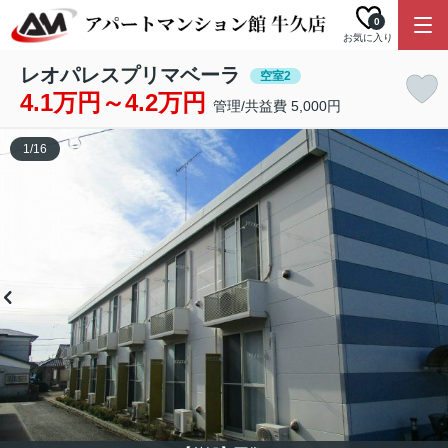
0
お気に入り
レオパレスプリマベーラ
空室2
4.1万円～4.2万円
管理/共益費 5,000円
1
/
16