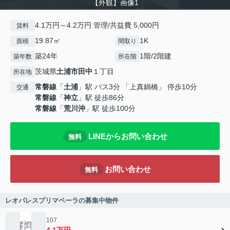
【外観】画像1
4.1万円～4.2万円 管理/共益費 5,000円
賃料
19.87㎡
1K
面積
間取り
築24年
1階/2階建
築年数
所在階
茨城県
土浦市
田中
１丁目
所在地
常磐線
「
土浦
」駅 バス3分 「上真鍋橋」 停歩10分
交通
常磐線
「
神立
」駅 徒歩86分
常磐線
「
荒川沖
」駅 徒歩100分
LINEからお問い合わせ
無料
お問い合わせ
無料
レオパレスプリマベーラの募集中物件
107
4.1万円