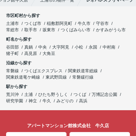
ション館牛久店
土浦市の物件一覧
レオパレスプリマベーラ
市区町村から探す
土浦市
つくば市
稲敷郡阿見町
牛久市
守谷市
常総市
取手市
坂東市
つくばみらい市
かすみがうら市
町名から探す
谷田部
真鍋
中央
大字阿見
小松
永国
中村南
猪子町
高見原
大角豆
沿線から探す
常磐線
つくばエクスプレス
関東鉄道常総線
関東鉄道竜ケ崎線
東武野田線
常磐緩行線
駅から探す
荒川沖
土浦
ひたち野うしく
つくば
万博記念公園
研究学園
神立
牛久
みどりの
高浜
アパートマンション館株式会社 牛久店