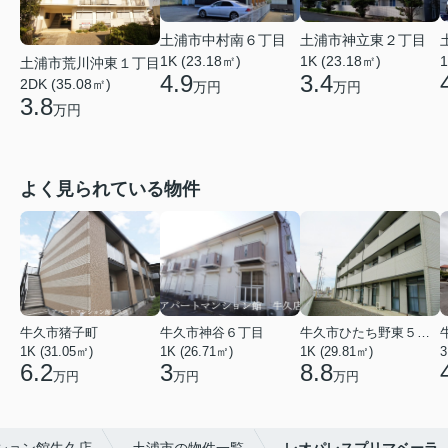
土浦市中村南６丁目
土浦市神立東２丁目
1K (23.18㎡)
1K (23.18㎡)
1
土浦市荒川沖東１丁目
4.9
3.4
2DK (35.08㎡)
万円
万円
3.8
万円
よく見られている物件
牛久市猪子町
牛久市神谷６丁目
牛久市ひたち野東５丁目
1K (31.05㎡)
1K (26.71㎡)
1K (29.81㎡)
3
6.2
3
8.8
万円
万円
万円