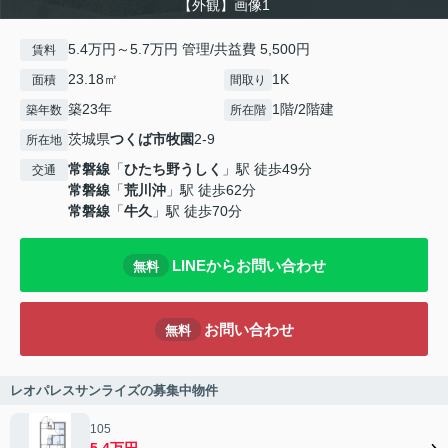
【外観】画像1
5.4万円～5.7万円 管理/共益費 5,500円
賃料
23.18㎡
1K
面積
間取り
築23年
1階/2階建
築年数
所在階
茨城県
つくば市
牧園
2-9
所在地
常磐線
「
ひたち野うしく
」駅 徒歩49分
交通
常磐線
「
荒川沖
」駅 徒歩62分
常磐線
「
牛久
」駅 徒歩70分
LINEからお問い合わせ
無料
お問い合わせ
無料
レオパレスサンライズの募集中物件
105
5.4万円