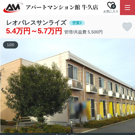
0
お気に入り
レオパレスサンライズ
空室3
5.4万円～5.7万円
管理/共益費 5,500円
1
/
20