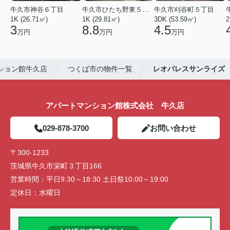
牛久市神谷６丁目
牛久市ひたち野東５丁目
牛久市刈谷町５丁目
1K (26.71㎡)
1K (29.81㎡)
3DK (53.59㎡)
2
3
8.8
4.5
万円
万円
万円
ション館牛久店
つくば市の物件一覧
レオパレスサンライズ
アパートマンション館株式会社 牛久店
029-878-3700
お問い合わせ
〒300-1233
茨城県牛久市栄町３丁目166
営業時間：
平日9:30～18:30 土日祭10:00～19:00
定休日：
水曜日