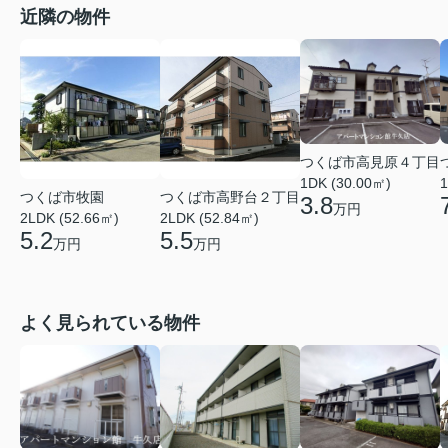
近隣の物件
つくば市高見原４丁目
1DK (30.00㎡)
1
つくば市牧園
つくば市高野台２丁目
3.8
万円
2LDK (52.66㎡)
2LDK (52.84㎡)
5.2
5.5
万円
万円
よく見られている物件