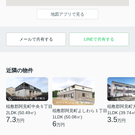
地図アプリで見る
メールで共有する
LINEで共有する
近隣の物件
稲敷郡阿見町中央５丁目
稲敷郡阿見町
稲敷郡阿見町よしわら１丁目
2LDK (50.49㎡)
1LDK (39.74㎡
1LDK (50.08㎡)
7.3
3.5
万円
万円
6
万円