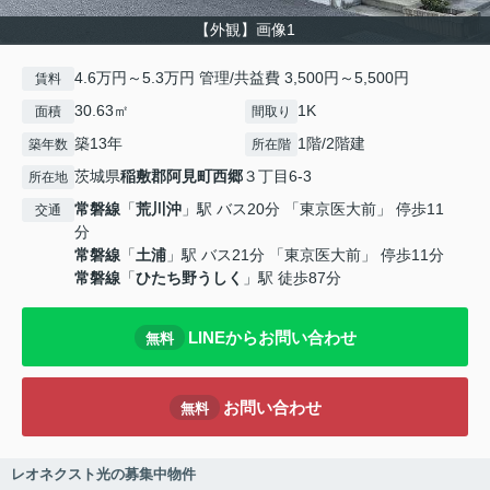
【外観】画像1
4.6万円～5.3万円 管理/共益費 3,500円～5,500円
賃料
30.63㎡
1K
面積
間取り
築13年
1階/2階建
築年数
所在階
茨城県
稲敷郡阿見町
西郷
３丁目6-3
所在地
常磐線
「
荒川沖
」駅 バス20分 「東京医大前」 停歩11
交通
分
常磐線
「
土浦
」駅 バス21分 「東京医大前」 停歩11分
常磐線
「
ひたち野うしく
」駅 徒歩87分
LINEからお問い合わせ
無料
お問い合わせ
無料
レオネクスト光の募集中物件