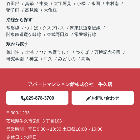
谷田部
真鍋
中央
大字阿見
小松
永国
中村南
猪子町
高見原
大角豆
沿線から探す
常磐線
つくばエクスプレス
関東鉄道常総線
関東鉄道竜ケ崎線
東武野田線
常磐緩行線
駅から探す
荒川沖
土浦
ひたち野うしく
つくば
万博記念公園
研究学園
神立
牛久
みどりの
高浜
アパートマンション館株式会社 牛久店
029-878-3700
お問い合わせ
〒300-1233
茨城県牛久市栄町３丁目166
営業時間：
平日9:30～18:30 土日祭10:00～19:00
定休日：
水曜日