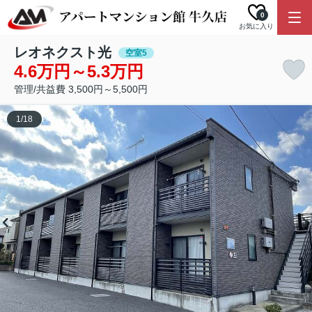
0
お気に入り
レオネクスト光
空室5
4.6万円～5.3万円
管理/共益費 3,500円～5,500円
1
/
18