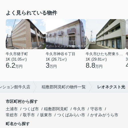
よく見られている物件
牛久市猪子町
牛久市神谷６丁目
牛久市ひたち野東５丁目
1K (31.05㎡)
1K (26.71㎡)
1K (29.81㎡)
3
6.2
3
8.8
万円
万円
万円
ンション館牛久店
稲敷郡阿見町の物件一覧
レオネクスト光
市区町村から探す
土浦市
つくば市
稲敷郡阿見町
牛久市
守谷市
常総市
取手市
坂東市
つくばみらい市
かすみがうら市
町名から探す