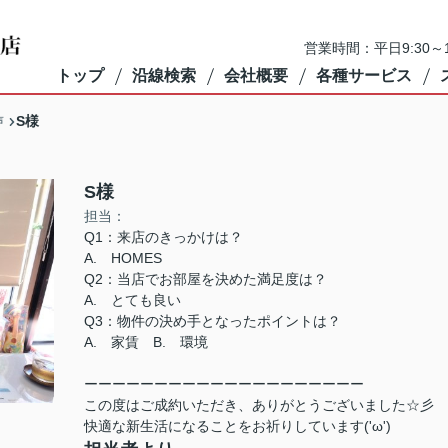
営業時間：平日9:30～1
トップ
沿線検索
会社概要
各種サービス
S様
声
S様
担当：
Q1：来店のきっかけは？
A. HOMES
Q2：当店でお部屋を決めた満足度は？
A. とても良い
Q3：物件の決め手となったポイントは？
A. 家賃 B. 環境
ーーーーーーーーーーーーーーーーーーーー
この度はご成約いただき、ありがとうございました☆彡
快適な新生活になることをお祈りしています('ω')