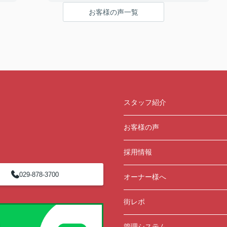
A. とても良い
お客様の声一覧
Q3：物件の決め手となったポイントは？
A. 広さ
ーーーーーーーーーーーーーーーーーーーー
この度はご成約いただき、ありがとうございま
した☆彡
快適な新生活になることをお祈りしています
('ω')
スタッフ紹介
お客様の声
採用情報
029-878-3700
オーナー様へ
街レポ
管理システム