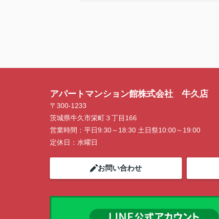
A. とても良い
Q3：物件の決め手となったポイントは？
A. 広さ、家賃、設備
アパートマンション館株式会社 牛久店
〒300-1233
茨城県牛久市栄町３丁目166
営業時間：
平日9:30～18:30 土日祭10:00～19:00
定休日：
水曜日
お問い合わせ