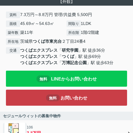
【外観】
7.3万円～8.8万円 管理/共益費 5,500円
賃料
45.69㎡～54.63㎡
1LDK
面積
間取り
築11年
1階/2階建
築年数
所在階
茨城県
つくば市
東光台
２丁目24番4
所在地
つくばエクスプレス
「
研究学園
」駅 徒歩36分
交通
つくばエクスプレス
「
つくば
」駅 徒歩69分
つくばエクスプレス
「
万博記念公園
」駅 徒歩63分
LINEからお問い合わせ
無料
お問い合わせ
無料
セジュールウィットの募集中物件
106
7.3万円