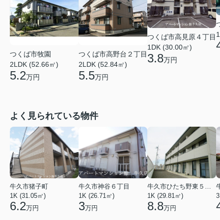
1
つくば市高見原４丁目
1DK (30.00㎡)
つくば市牧園
つくば市高野台２丁目
3.8
万円
2LDK (52.66㎡)
2LDK (52.84㎡)
5.2
5.5
万円
万円
よく見られている物件
牛久市猪子町
牛久市神谷６丁目
牛久市ひたち野東５丁目
1K (31.05㎡)
1K (26.71㎡)
1K (29.81㎡)
3
6.2
3
8.8
万円
万円
万円