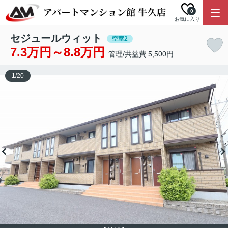
0
お気に入り
セジュールウィット
空室2
7.3万円～8.8万円
管理/共益費 5,500円
1
/
20