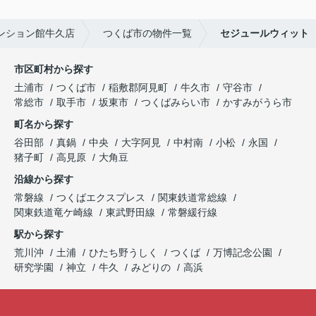
ンション館牛久店
つくば市の物件一覧
セジュールウィット
市区町村から探す
土浦市
つくば市
稲敷郡阿見町
牛久市
守谷市
常総市
取手市
坂東市
つくばみらい市
かすみがうら市
町名から探す
谷田部
真鍋
中央
大字阿見
中村南
小松
永国
猪子町
高見原
大角豆
沿線から探す
常磐線
つくばエクスプレス
関東鉄道常総線
関東鉄道竜ケ崎線
東武野田線
常磐緩行線
駅から探す
荒川沖
土浦
ひたち野うしく
つくば
万博記念公園
研究学園
神立
牛久
みどりの
高浜