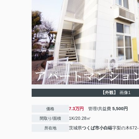
【外観】
画像1
7.3万円
管理/共益費
5,500円
価格
1K/20.28㎡
間取り/面積
茨城県
つくば市
小白硲
字梨の木672-
所在地