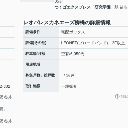
35分
つくばエクスプレス
「
研究学園
」駅 徒歩
レオパレスカネエーズ柳橋の詳細情報
設備条件
宅配ボックス
設備(その他)
LEONET(ブロードバンド)、2F以上
駐車場/月額
空有/6,050円
用途地域
-
募集戸数 / 総戸数
- / 16戸
-302
取引態様
一般媒介
情報
駅 徒歩
園
」
駅 徒歩