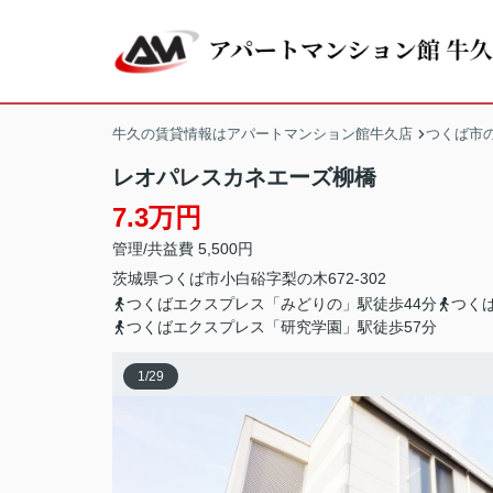
牛久の賃貸情報はアパートマンション館牛久店
つくば市
レオパレスカネエーズ柳橋
7.3万円
管理/共益費 5,500円
茨城県
つくば市
小白硲
字梨の木672-302
つくばエクスプレス「みどりの」駅徒歩44分
つく
つくばエクスプレス「研究学園」駅徒歩57分
1
/
29