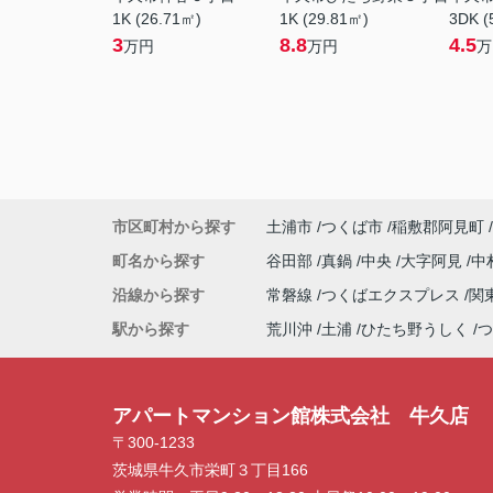
1K (26.71㎡)
1K (29.81㎡)
3DK (
3
8.8
4.5
万円
万円
万
市区町村から探す
土浦市
つくば市
稲敷郡阿見町
町名から探す
谷田部
真鍋
中央
大字阿見
中
沿線から探す
常磐線
つくばエクスプレス
関
駅から探す
荒川沖
土浦
ひたち野うしく
つ
アパートマンション館株式会社 牛久店
〒300-1233
茨城県牛久市栄町３丁目166