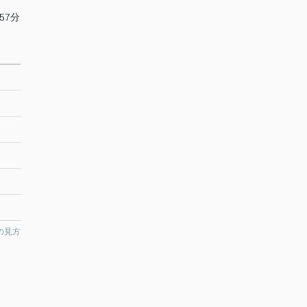
57分
、
の見方