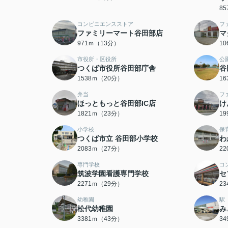
8
コンビニエンスストア
フ
ファミリーマート谷田部店
マ
971ｍ（13分）
1
市役所・区役所
公
つくば市役所谷田部庁舎
谷
1538ｍ（20分）
1
弁当
フ
ほっともっと谷田部IC店
け
1821ｍ（23分）
1
小学校
保
つくば市立 谷田部小学校
わ
2083ｍ（27分）
2
専門学校
コ
筑波学園看護専門学校
セ
2271ｍ（29分）
2
幼稚園
駅
松代幼稚園
み
3381ｍ（43分）
3