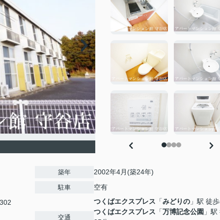
2002年4月(築24年)
築年
空有
駐車
つくばエクスプレス
「
みどりの
」駅 徒歩
302
つくばエクスプレス
「
万博記念公園
」駅
交通