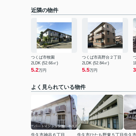
近隣の物件
つくば市牧園
つくば市高野台２丁目
2LDK (52.66㎡)
2LDK (52.84㎡)
1
5.2
5.5
3
万円
万円
よく見られている物件
牛久市神谷６丁目
牛久市ひたち野東５丁目
牛久