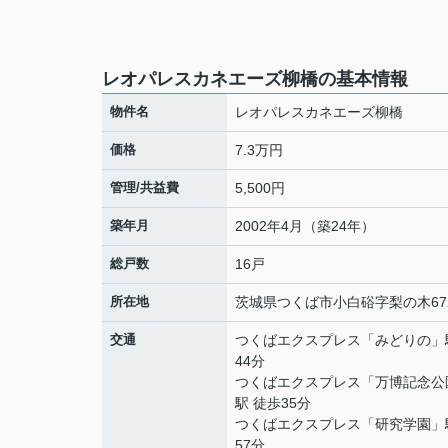
レオパレスカネエーズ柳橋の基本情報
物件名
レオパレスカネエーズ柳橋
価格
7.3万円
管理/共益費
5,500円
築年月
2002年4月（築24年）
総戸数
16戸
所在地
茨城県
つくば市
小白硲
字梨の木672
交通
つくばエクスプレス
「
みどりの
」
44分
つくばエクスプレス
「
万博記念公
駅 徒歩35分
つくばエクスプレス
「
研究学園
」
57分