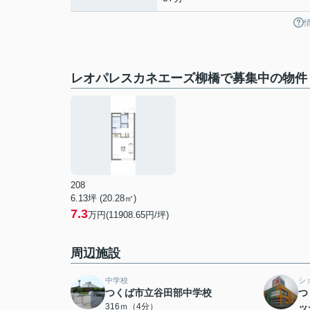
レオパレスカネエーズ柳橋で募集中の物件
208
6.13坪 (20.28㎡)
7.3
万円(11908.65円/坪)
周辺施設
中学校
シ
つくば市立谷田部中学校
つ
316ｍ（4分）
ッ