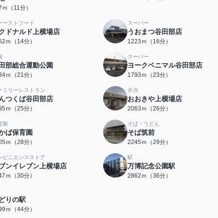
57ｍ（11分）
ァーストフード
スーパー
クドナルド上横場店
うおまつ谷田部店
062ｍ（14分）
1223ｍ（16分）
園
スーパー
田部総合運動公園
ヨークベニマル谷田部店
634ｍ（21分）
1793ｍ（23分）
ァミリーレストラン
弁当
んつくば谷田部店
おおきや上横場店
995ｍ（25分）
2063ｍ（26分）
育園
そば・うどん
かば保育園
そば筑前
205ｍ（28分）
2245ｍ（29分）
ンビニエンスストア
駅
ブンイレブン上横場店
万博記念公園駅
347ｍ（30分）
2862ｍ（36分）
どりの駅
499ｍ（44分）