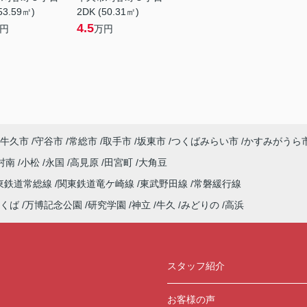
53.59㎡)
2DK (50.31㎡)
4.5
円
万円
牛久市
守谷市
常総市
取手市
坂東市
つくばみらい市
かすみがうら
村南
小松
永国
高見原
田宮町
大角豆
東鉄道常総線
関東鉄道竜ケ崎線
東武野田線
常磐緩行線
くば
万博記念公園
研究学園
神立
牛久
みどりの
高浜
スタッフ紹介
お客様の声