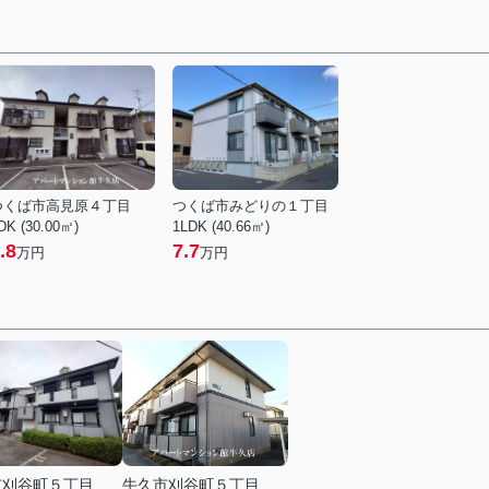
つくば市高見原４丁目
つくば市みどりの１丁目
DK (30.00㎡)
1LDK (40.66㎡)
.8
7.7
万円
万円
市刈谷町５丁目
牛久市刈谷町５丁目