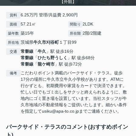
【外観】
6.25万円 管理/共益費 2,900円
賃料
57.21㎡
2LDK
面積
間取り
築15年
2階/2階建
築年数
所在階
茨城県
牛久市
刈谷町
１丁目99
所在地
常磐線
「
牛久
」駅 徒歩16分
交通
常磐線
「
ひたち野うしく
」駅 徒歩68分
常磐線
「
龍ケ崎市
」駅 徒歩72分
こだわりポイント満載のパークサイド・テラス。徒歩
備考
17分の場所に牛久市立牛久小学校があります。ATMに
行かずとも、初期費用や家賃をカードで決済できます。
忙しい日でもゴミ出しをサクッと終えられるように、敷
地内にゴミ置き場を設置しています。当社スタッフが牛
久市地域の不動産情報をご提供いたします。細かい条件
を指定してusiku@apa-to.co.jpまでご連絡ください。
パークサイド・テラスのコメント(おすすめポイン
ト)