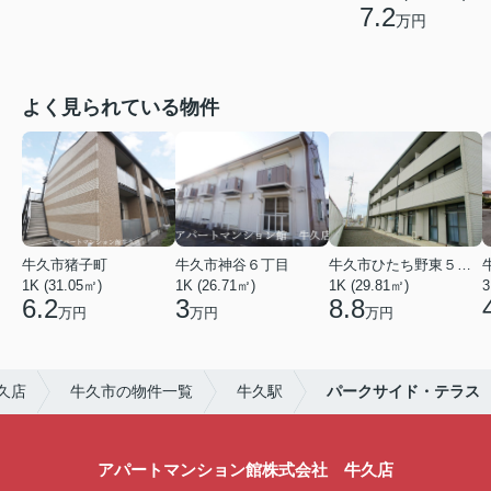
7.2
万円
よく見られている物件
牛久市猪子町
牛久市神谷６丁目
牛久市ひたち野東５丁目
1K (31.05㎡)
1K (26.71㎡)
1K (29.81㎡)
3
6.2
3
8.8
万円
万円
万円
久店
牛久市の物件一覧
牛久駅
パークサイド・テラス
アパートマンション館株式会社 牛久店