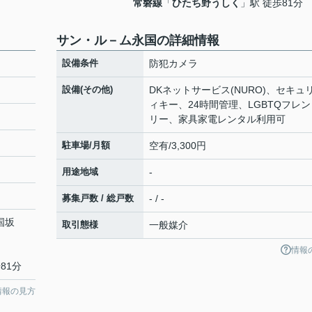
常磐線
「
ひたち野うしく
」駅 徒歩81分
サン・ル－ム永国の詳細情報
設備条件
防犯カメラ
設備(その他)
DKネットサービス(NURO)、セキュ
ィキー、24時間管理、LGBTQフレン
リー、家具家電レンタル利用可
駐車場/月額
空有/3,300円
用途地域
-
募集戸数 / 総戸数
- / -
国坂
取引態様
一般媒介
情報
81分
情報の見方