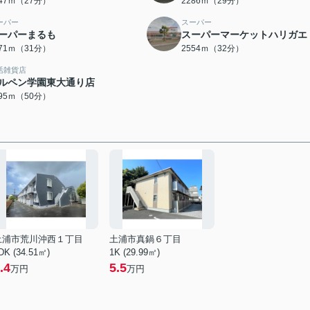
147ｍ（27分）
2286ｍ（29分）
ーパー
スーパー
ーパーまるも
スーパーマーケットハリガエ
471ｍ（31分）
2554ｍ（32分）
活雑貨店
ルペン学園東大通り店
995ｍ（50分）
土浦市荒川沖西１丁目
土浦市真鍋６丁目
DK (34.51㎡)
1K (29.99㎡)
.4
5.5
万円
万円