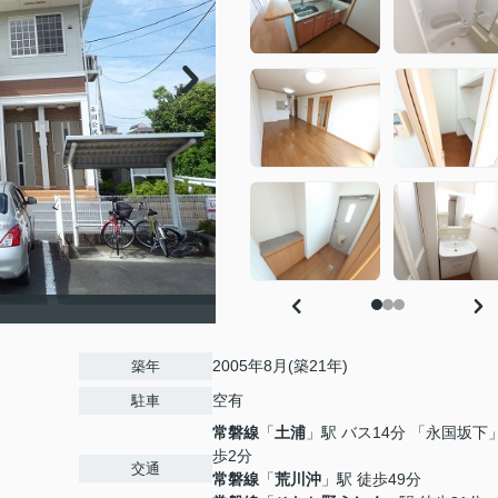
2005年8月(築21年)
築年
空有
駐車
常磐線
「
土浦
」駅 バス14分 「永国坂下」
歩2分
交通
常磐線
「
荒川沖
」駅 徒歩49分