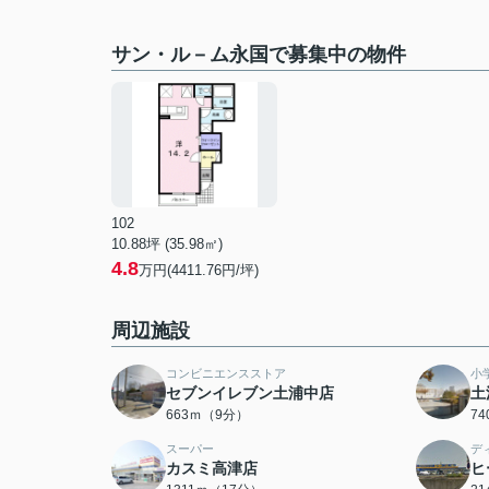
サン・ル－ム永国で募集中の物件
102
10.88坪 (35.98㎡)
4.8
万円(4411.76円/坪)
周辺施設
コンビニエンスストア
小
セブンイレブン土浦中店
土
663ｍ（9分）
7
スーパー
デ
カスミ高津店
ヒ