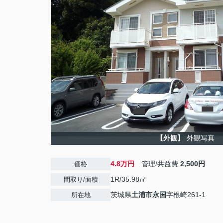
【外観】
外観写真
4.8万円
管理/共益費
2,500円
価格
1R/35.98㎡
間取り/面積
茨城県
土浦市
永国
字根崎261-1
所在地