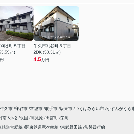
市刈谷町５丁目
牛久市刈谷町５丁目
53.59㎡)
2DK (50.31㎡)
4.5
円
万円
牛久市
守谷市
常総市
取手市
坂東市
つくばみらい市
かすみがうら
村南
小松
永国
高見原
田宮町
栄町
東鉄道常総線
関東鉄道竜ケ崎線
東武野田線
常磐緩行線