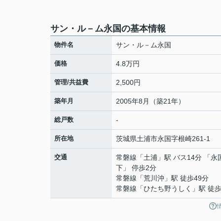
サン・ル－ム永国の基本情報
物件名
サン・ル－ム永国
価格
4.8万円
管理/共益費
2,500円
築年月
2005年8月（築21年）
総戸数
-
所在地
茨城県
土浦市
永国
字根崎261-1
交通
常磐線
「
土浦
」駅 バス14分 「永
下」 停歩2分
常磐線
「
荒川沖
」駅 徒歩49分
常磐線
「
ひたち野うしく
」駅 徒歩