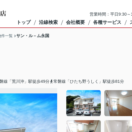
営業時間：平日9:30～1
トップ
沿線検索
会社概要
各種サービス
サン・ル－ム永国
物件一覧
磐線「荒川沖」駅徒歩49分
常磐線「ひたち野うしく」駅徒歩81分