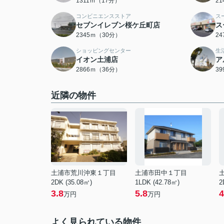
1311ｍ（17分）
2
コンビニエンスストア
ス
セブンイレブン桜ケ丘町店
ス
2345ｍ（30分）
2
ショッピングセンター
生
イオン土浦店
ア
2866ｍ（36分）
3
近隣の物件
土浦市荒川沖東１丁目
土浦市田中１丁目
2DK (35.08㎡)
1LDK (42.78㎡)
2
3.8
5.8
4
万円
万円
よく見られている物件