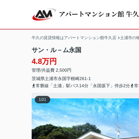
牛久の賃貸情報はアパートマンション館牛久店
土浦市の
サン・ル－ム永国
4.8万円
管理/共益費 2,500円
茨城県
土浦市
永国
字根崎261-1
常磐線「土浦」駅バス14分「永国坂下」停歩2分
常
1
/
21