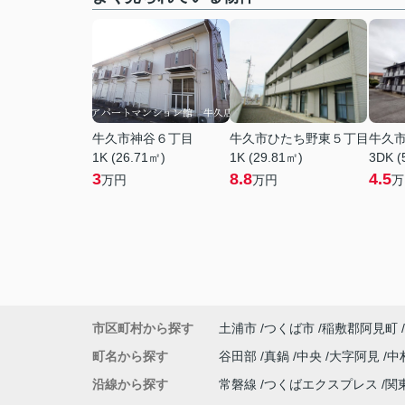
牛久市神谷６丁目
牛久市ひたち野東５丁目
牛久
1K (26.71㎡)
1K (29.81㎡)
3DK (
3
8.8
4.5
万円
万円
万
市区町村から探す
土浦市
つくば市
稲敷郡阿見町
町名から探す
谷田部
真鍋
中央
大字阿見
中
沿線から探す
常磐線
つくばエクスプレス
関