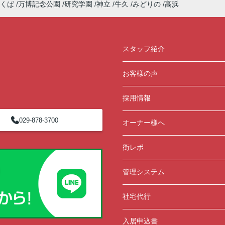
くば
万博記念公園
研究学園
神立
牛久
みどりの
高浜
スタッフ紹介
お客様の声
採用情報
029-878-3700
オーナー様へ
街レポ
管理システム
社宅代行
入居申込書