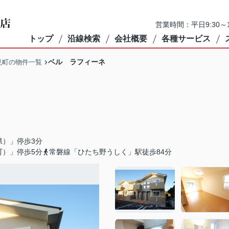
営業時間：平日9:30～1
トップ
沿線検索
会社概要
各種サービス
ベル ラフィーネ
見町の物件一覧
県）」停歩3分
町）」停歩5分
常磐線「ひたち野うしく」駅徒歩84分