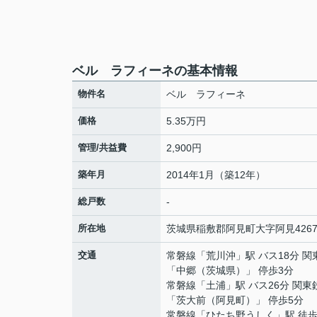
ベル ラフィーネの基本情報
物件名
ベル ラフィーネ
価格
5.35万円
管理/共益費
2,900円
築年月
2014年1月（築12年）
総戸数
-
所在地
茨城県
稲敷郡阿見町
大字阿見
4267
交通
常磐線
「
荒川沖
」駅 バス18分 
「中郷（茨城県）」 停歩3分
常磐線
「
土浦
」駅 バス26分 関東
「茨大前（阿見町）」 停歩5分
常磐線
「
ひたち野うしく
」駅 徒歩