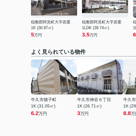
稲敷郡阿見町大字若栗
稲敷郡阿見町大字若栗
1K (30.87㎡)
1LDK (39.74㎡)
1
5
3.5
6
万円
万円
よく見られている物件
牛久市猪子町
牛久市神谷６丁目
牛久市
1K (31.05㎡)
1K (26.71㎡)
1K (2
6.2
3
8.8
万円
万円
万