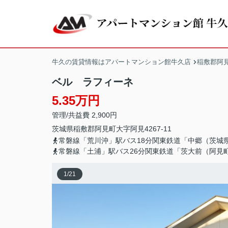
牛久の賃貸情報はアパートマンション館牛久店
稲敷郡阿
ベル ラフィーネ
5.35万円
管理/共益費 2,900円
茨城県
稲敷郡阿見町
大字阿見
4267-11
常磐線「荒川沖」駅バス18分関東鉄道「中郷（茨城
常磐線「土浦」駅バス26分関東鉄道「茨大前（阿見
1
/
21