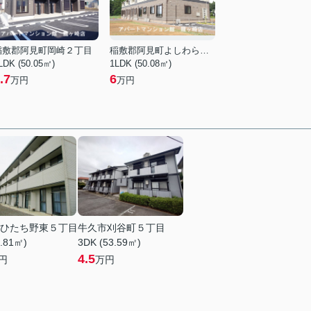
稲敷郡阿見町岡崎２丁目
稲敷郡阿見町よしわら１丁目
LDK (50.05㎡)
1LDK (50.08㎡)
.7
6
万円
万円
ひたち野東５丁目
牛久市刈谷町５丁目
9.81㎡)
3DK (53.59㎡)
4.5
円
万円