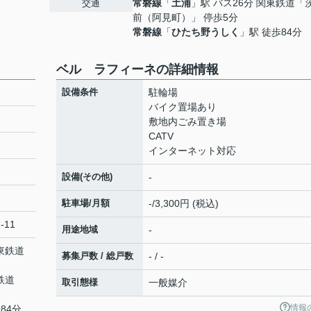
常磐線
「
土浦
」駅 バス26分 関東鉄道「
交通
前（阿見町）」 停歩5分
常磐線
「
ひたち野うしく
」駅 徒歩84分
ベル ラフィーネの詳細情報
設備条件
駐輪場
バイク置場あり
敷地内ごみ置き場
CATV
インターネット対応
設備(その他)
-
駐車場/月額
-/3,300円 (税込)
-11
用途地域
-
関東鉄道
募集戸数 / 総戸数
- / -
鉄道
取引態様
一般媒介
情報
84分