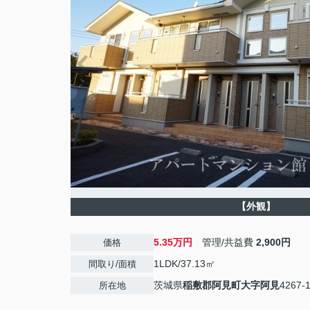
【外観】
5.35万円
管理/共益費
2,900円
価格
1LDK/37.13㎡
間取り/面積
茨城県
稲敷郡阿見町
大字阿見
4267-
所在地