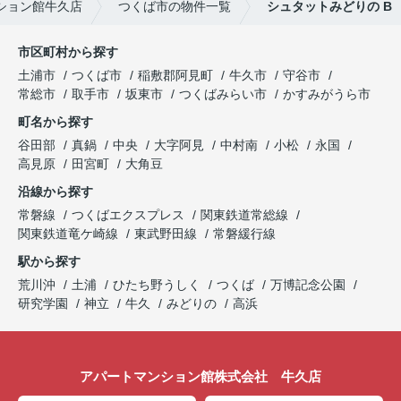
ション館牛久店
つくば市の物件一覧
シュタットみどりの B
市区町村から探す
土浦市
つくば市
稲敷郡阿見町
牛久市
守谷市
常総市
取手市
坂東市
つくばみらい市
かすみがうら市
町名から探す
谷田部
真鍋
中央
大字阿見
中村南
小松
永国
高見原
田宮町
大角豆
沿線から探す
常磐線
つくばエクスプレス
関東鉄道常総線
関東鉄道竜ケ崎線
東武野田線
常磐緩行線
駅から探す
荒川沖
土浦
ひたち野うしく
つくば
万博記念公園
研究学園
神立
牛久
みどりの
高浜
アパートマンション館株式会社 牛久店