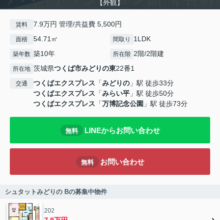
【外観】
7.9万円 管理/共益費 5,500円
賃料
54.71㎡
1LDK
面積
間取り
築10年
2階/2階建
築年数
所在階
茨城県
つくば市
みどりの東
22番1
所在地
つくばエクスプレス
「
みどりの
」駅 徒歩33分
交通
つくばエクスプレス
「
みらい平
」駅 徒歩50分
つくばエクスプレス
「
万博記念公園
」駅 徒歩73分
LINEからお問い合わせ
無料
お問い合わせ
無料
シュタットみどりの Bの募集中物件
202
7.9万円