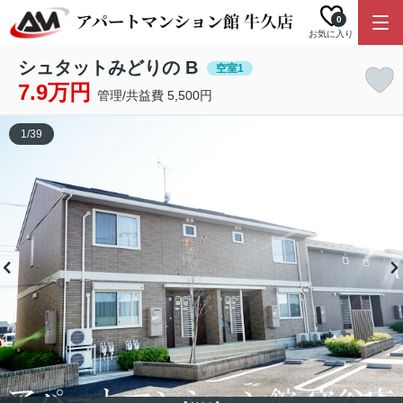
0
お気に入り
シュタットみどりの B
空室1
7.9万円
管理/共益費 5,500円
1
/
39