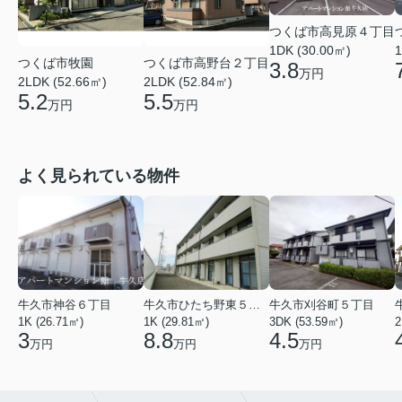
つくば市高見原４丁目
1DK (30.00㎡)
1
つくば市牧園
つくば市高野台２丁目
3.8
万円
2LDK (52.66㎡)
2LDK (52.84㎡)
5.2
5.5
万円
万円
よく見られている物件
牛久市神谷６丁目
牛久市ひたち野東５丁目
牛久市刈谷町５丁目
1K (26.71㎡)
1K (29.81㎡)
3DK (53.59㎡)
2
3
8.8
4.5
万円
万円
万円